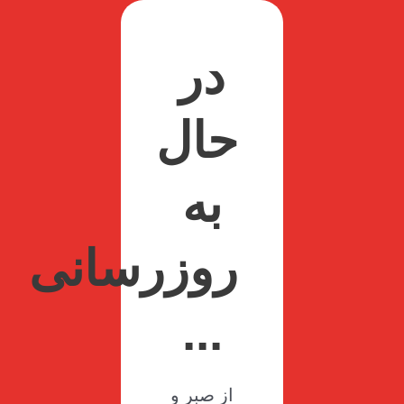
در
حال
به
روزرسانی
...
از صبر و