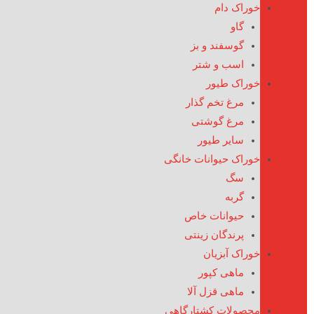
خوراک دام
گاو
گوسفند و بز
اسب و شتر
خوراک طیور
مرغ تخم گذار
مرغ گوشتی
سایر طیور
خوراک حیوانات خانگی
سگ
گربه
حیوانات خاص
پرندگان زینتی
خوراک آبزیان
ماهی کپور
ماهی قزل آلا
محصولات کشتارگاهی