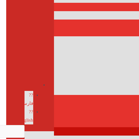
??
فارسی
??
English