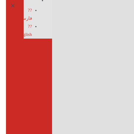
??
فارسی
??
English