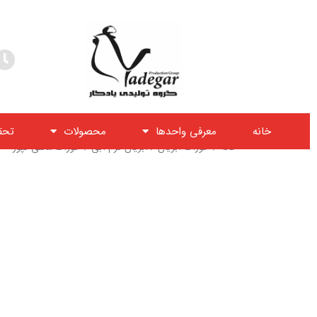
خانه
معرفی واحدها
محصولات
تحق
خانه
/
خوراک آبزیان
/
آبزیان گرم آبی
/ خوراک ماهی کپور – آغ