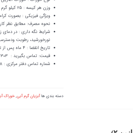
وزن هر کیسه : 25 کیلو گرم
ویژگی فیزیکی : بصورت کرامبل
نحوه مصرف: مطابق نظر کار
نورخورشید، رطوبت ودسترسی
تاریخ انقضا : 4 ماه پس از تولید
قیمت: تماس بگیرید : 09155797303
شماره تماس دفتر مرکزی : 05136677188
دسته بندی ها
آبزیان گرم آبی
,
خوراک آبز
ین ۲)