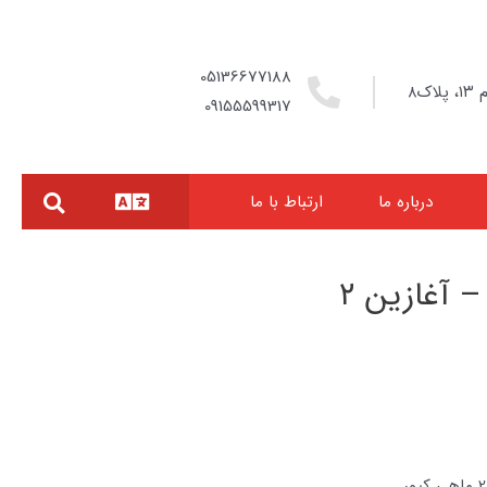
05136677188
ک۸
09155599317
درباره ما
ارتباط با ما
 آغازین ۲