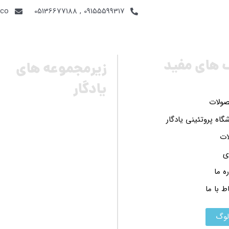
.co
09155599317 , 05136677188
 های مفید
زیرمجموعه های
یادگار
ولات
گاه پروتئینی یادگار
ات
ی
ره ما
اط با ما
لوگ