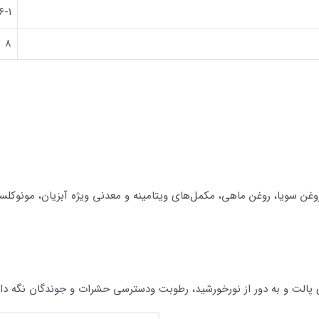
۶-۱
۸
غن سویا، روغن ماهی، مکمل‌های ویتامینه و معدنی ویژه آبزیان، مونوکلس