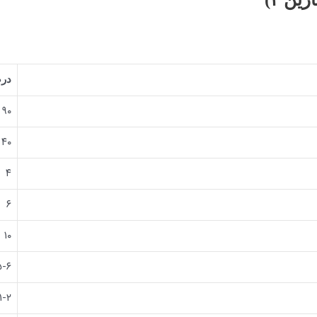
در
۹۰
۴۰
۴
۶
۱۰
۵-۶
۱-۲