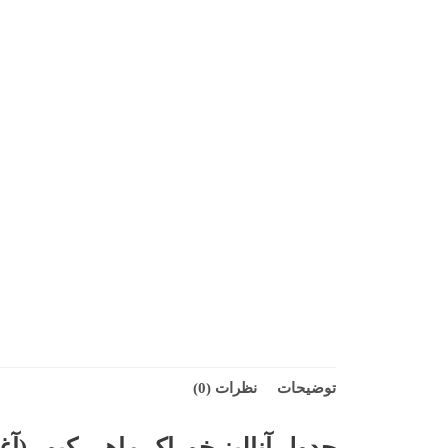
توضیحات
نظرات (0)
جدول آنالیز
خوراک ماهی کپور (آغاز