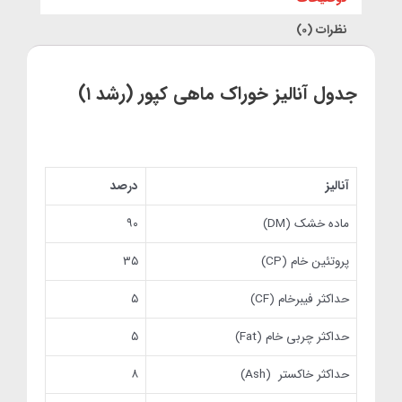
نظرات (0)
جدول آنالیز
خوراک ماهی کپور (رشد ۱)
آنالیز
درصد
ماده خشک (DM)
۹۰
پروتئین خام (CP)
۳۵
حداکثر فیبرخام (CF)
۵
حداکثر چربی خام (Fat)
۵
حداکثر خاکستر (Ash)
۸