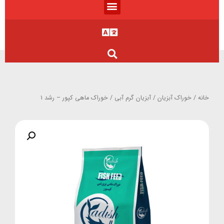
خانه
/
خوراک آبزیان
/
آبزیان گرم آبی
/ خوراک ماهی کپور – رشد ۱