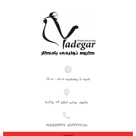
شنبه تا پنجشنبه 08:00 - 17:00
مشهد، پیامبر اعظم ۱۳، پلاک۸
05136677188 09155599317