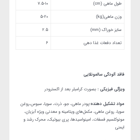
طول ماهی (cm)
۷.۵-۱۰
وزن ماهی(kg)
۵-۲۰
سایز خوراک (mm)
۲.۵
تعداد دفعات غذا دهی
۶
فاقد آلودگی سالمونلایی
ویژگی فیزیکی :
بصورت کرامبلر بعد از اکسترودر
مواد تشکیل دهنده:
پودر ماهی، جو، ذرت، سویا، سبوس،روغن
سویا، روغن ماهی، مکمل‌های ویتامینه و معدنی ویژه آبزیان،
مونوکلسیم فسفات، امینواسیدها، پری بیوتیک، محرک رشد و
ایمنی