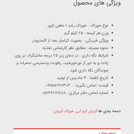
ویژگی های محصول
نوع خوراک : خوراک رشد 1 ماهی کپور
وزن هر کیسه : 25 کیلو گرم
ویژگی فیزیکی : بصورت کرامبلر بعد از اکسترودر
نحوه مصرف: مطابق نظر کارشناس تغذیه
شرایط نگه داری : در دمای زیر 25 درجه سانتیگراد، بر روی
پالت و به دور از نورخورشید، رطوبت ودسترسی حشرات و
جوندگان نگه داری شود.
تاریخ انقضا : 4 ماه پس از تولید
قیمت: تماس بگیرید : 09155797303
شماره تماس دفتر مرکزی : 05136677188
دسته بندی ها
آبزیان گرم آبی
,
خوراک آبزیان
توضیحات