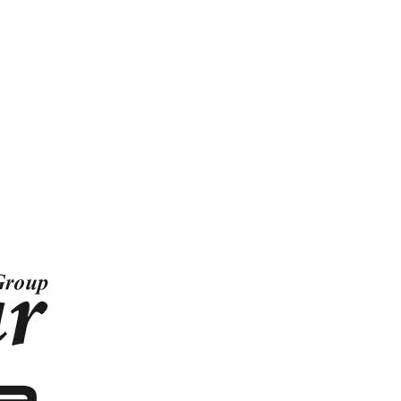
رش
ه
حتوا