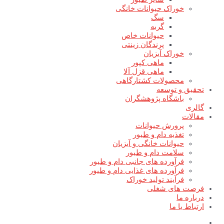
خوراک حیوانات خانگی
سگ
گربه
حیوانات خاص
پرندگان زینتی
خوراک آبزیان
ماهی کپور
ماهی قزل آلا
محصولات کشتارگاهی
تحقیق و توسعه
باشگاه پژوهشگران
گالری
مقالات
پرورش حیوانات
تغذیه دام و طیور
حیوانات خانگی و آبزیان
سلامت دام و طیور
فرآورده های جانبی دام و طیور
فرآورده های غذایی دام و طیور
فرآیند تولید خوراک
فرصت های شغلی
درباره ما
ارتباط با ما