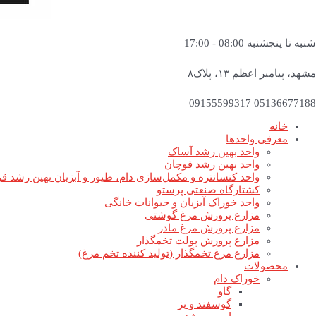
شنبه تا پنجشنبه 08:00 - 17:00
مشهد، پیامبر اعظم ۱۳، پلاک۸
05136677188 09155599317
خانه
معرفی واحدها
واحد بهین رشد آساک
واحد بهین رشد قوچان
واحد کنسانتره و مکمل‌سازی دام، طیور و آبزیان بهین رشد ق
کشتارگاه صنعتی پرستو
واحد خوراک آبزیان و حیوانات خانگی
مزارع پرورش مرغ گوشتی
مزارع پرورش مرغ مادر
مزارع پرورش پولت تخمگذار
مزارع مرغ تخمگذار (تولید کننده تخم مرغ)
محصولات
خوراک دام
گاو
گوسفند و بز