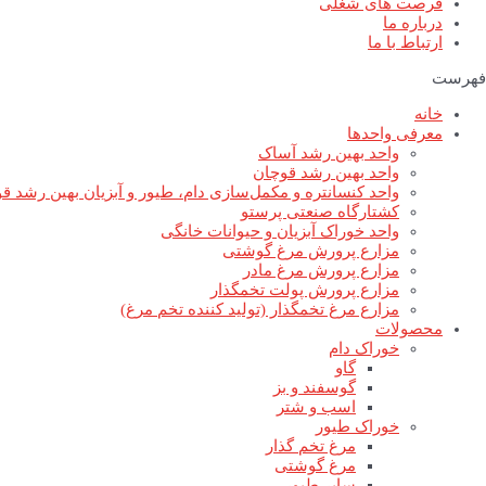
فرصت های شغلی
درباره ما
ارتباط با ما
فهرست
خانه
معرفی واحدها
واحد بهین رشد آساک
واحد بهین رشد قوچان
واحد کنسانتره و مکمل‌سازی دام، طیور و آبزیان بهین رشد ق
کشتارگاه صنعتی پرستو
واحد خوراک آبزیان و حیوانات خانگی
مزارع پرورش مرغ گوشتی
مزارع پرورش مرغ مادر
مزارع پرورش پولت تخمگذار
مزارع مرغ تخمگذار (تولید کننده تخم مرغ)
محصولات
خوراک دام
گاو
گوسفند و بز
اسب و شتر
خوراک طیور
مرغ تخم گذار
مرغ گوشتی
سایر طیور