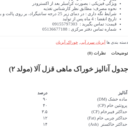
ویژگی فیزیکی : بصورت کرامبلر بعد از اکسترودر
نحوه مصرف: مطابق نظر کارشناس تغذیه
شرایط نگه داری : در دمای زیر 25 درجه سانتیگراد، بر روی پالت و به دور از نورخورشید، رطوبت ودسترسی حشرات و جوندگان نگه داری شود.
تاریخ انقضا : 4 ماه پس از تولید
قیمت: تماس بگیرید : 09155797303
شماره تماس دفتر مرکزی : 05136677188
دسته بندی ها
آبزیان سرد آبی
,
خوراک آبزیان
توضیحات
نظرات (0)
جدول آنالیز
خوراک ماهی قزل آلا (مولد ۲)
آنالیز
درصد
ماده خشک (DM)
۹۰
پروتئین خام (CP)
۴۰
حداکثر فیبرخام (CF)
۳.۵
حداکثر چربی خام (Fat)
۱۲
حداکثر خاکستر (Ash)
۱۴