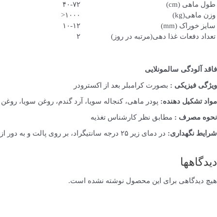
طول ماهی (cm)
۴۰-۷۲
وزن ماهی(kg)
۱۰۰۰<
سایز خوراک (mm)
۱۰-۱۲
تعداد دفعات غذا دهی(مرتبه در روز)
۲
فاقد آلودگی سالمونلایی
ویژگی فیزیکی :
بصورت کرامبلر بعد از اکسترودر
مواد تشکیل دهنده:
پودر ماهی، کنجاله سویا، آرد گندم، روغن سویا، روغن 
نحوه مصرف :
مطابق نظر کارشناس تغذیه
شرایط نگهداری:
در دمای زیر ۲۵ درجه سانتیگراد، بر روی پالت و به دور از نورخورشید، رطوبت ودسترسی حشرات و جوندگان نگه داری شود
دیدگاهها
هیچ دیدگاهی برای این محصول نوشته نشده است.