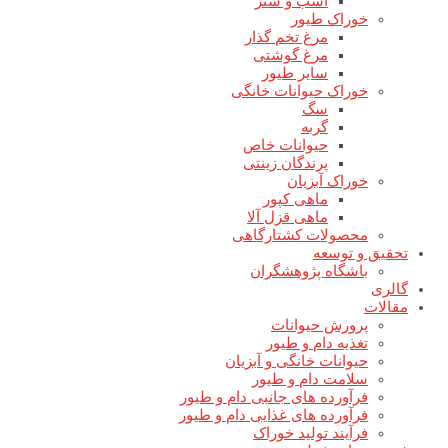
اسب و شتر
خوراک طیور
مرغ تخم گذار
مرغ گوشتی
سایر طیور
خوراک حیوانات خانگی
سگ
گربه
حیوانات خاص
پرندگان زینتی
خوراک آبزیان
ماهی کپور
ماهی قزل آلا
محصولات کشتارگاهی
تحقیق و توسعه
باشگاه پژوهشگران
گالری
مقالات
پرورش حیوانات
تغذیه دام و طیور
حیوانات خانگی و آبزیان
سلامت دام و طیور
فرآورده های جانبی دام و طیور
فرآورده های غذایی دام و طیور
فرآیند تولید خوراک