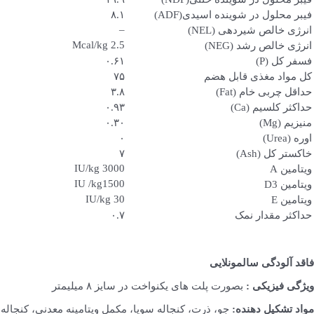
فیبر محلول در شوینده اسیدی(ADF)
۸.۱
–
انرژی خالص شیردهی (NEL)
Mcal/kg 2.5
انرژی خالص رشد (NEG)
فسفر کل (P)
۰.۶۱
کل مواد مغذی قابل هضم
۷۵
حداقل چربی خام (Fat)
۳.۸
حداکثر کلسیم (Ca)
۰.۹۳
منیزیم (Mg)
۰.۳۰
اوره (Urea)
۰
خاکستر کل (Ash)
۷
IU/kg 3000
ویتامین A
IU /kg1500
ویتامین D3
IU/kg 30
ویتامین E
حداکثر مقدار نمک
۰.۷
فاقد آلودگی سالمونلایی
ویژگی فیزیکی :
بصورت پلت های یکنواخت در سایز ۸ میلیمتر
مواد تشکیل دهنده:
جو، ذرت، کنجاله سویا، مکمل ویتامینه معدنی، کنجاله