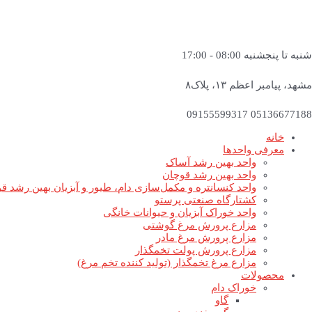
شنبه تا پنجشنبه 08:00 - 17:00
مشهد، پیامبر اعظم ۱۳، پلاک۸
05136677188 09155599317
خانه
معرفی واحدها
واحد بهین رشد آساک
واحد بهین رشد قوچان
واحد کنسانتره و مکمل‌سازی دام، طیور و آبزیان بهین رشد ق
کشتارگاه صنعتی پرستو
واحد خوراک آبزیان و حیوانات خانگی
مزارع پرورش مرغ گوشتی
مزارع پرورش مرغ مادر
مزارع پرورش پولت تخمگذار
مزارع مرغ تخمگذار (تولید کننده تخم مرغ)
محصولات
خوراک دام
گاو