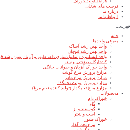
فرآیند تولید خوراک
فرصت های شغلی
درباره ما
ارتباط با ما
فهرست
خانه
معرفی واحدها
واحد بهین رشد آساک
واحد بهین رشد قوچان
واحد کنسانتره و مکمل‌سازی دام، طیور و آبزیان بهین رشد ق
کشتارگاه صنعتی پرستو
واحد خوراک آبزیان و حیوانات خانگی
مزارع پرورش مرغ گوشتی
مزارع پرورش مرغ مادر
مزارع پرورش پولت تخمگذار
مزارع مرغ تخمگذار (تولید کننده تخم مرغ)
محصولات
خوراک دام
گاو
گوسفند و بز
اسب و شتر
خوراک طیور
مرغ تخم گذار
مرغ گوشتی