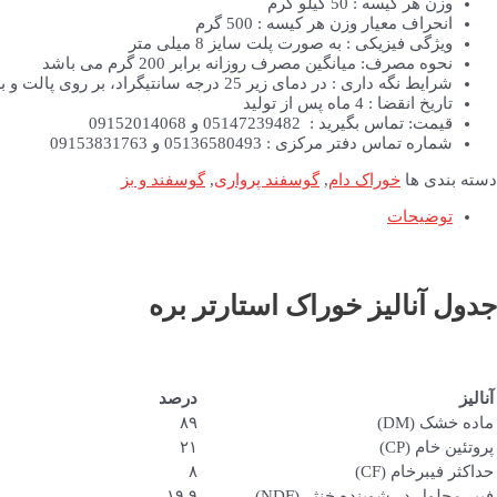
وزن هر کیسه : 50 کیلو گرم
انحراف معیار وزن هر کیسه : 500 گرم
ویژگی فیزیکی : به صورت پلت سایز 8 میلی متر
نحوه مصرف: میانگین مصرف روزانه برابر 200 گرم می باشد
شرایط نگه داری : در دمای زیر 25 درجه سانتیگراد، بر روی پالت و به دور از نورخورشید، رطوبت ودسترسی حشرات و جوندگان نگه داری شود.
تاریخ انقضا : 4 ماه پس از تولید
قیمت: تماس بگیرید : 05147239482 و 09152014068
شماره تماس دفتر مرکزی : 05136580493 و 09153831763
دسته بندی ها
خوراک دام
,
گوسفند پرواری
,
گوسفند و بز
توضیحات
جدول آنالیز
خوراک استارتر بره
آنالیز
درصد
ماده خشک (DM)
۸۹
پروتئین خام (CP)
۲۱
حداکثر فیبرخام (CF)
۸
فیبر محلول در شوینده خنثی(NDF)
۱۹.۹