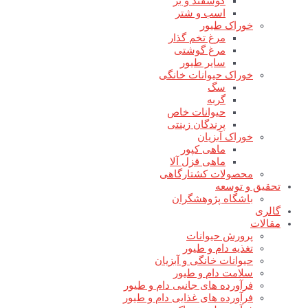
گوسفند و بز
اسب و شتر
خوراک طیور
مرغ تخم گذار
مرغ گوشتی
سایر طیور
خوراک حیوانات خانگی
سگ
گربه
حیوانات خاص
پرندگان زینتی
خوراک آبزیان
ماهی کپور
ماهی قزل آلا
محصولات کشتارگاهی
تحقیق و توسعه
باشگاه پژوهشگران
گالری
مقالات
پرورش حیوانات
تغذیه دام و طیور
حیوانات خانگی و آبزیان
سلامت دام و طیور
فرآورده های جانبی دام و طیور
فرآورده های غذایی دام و طیور