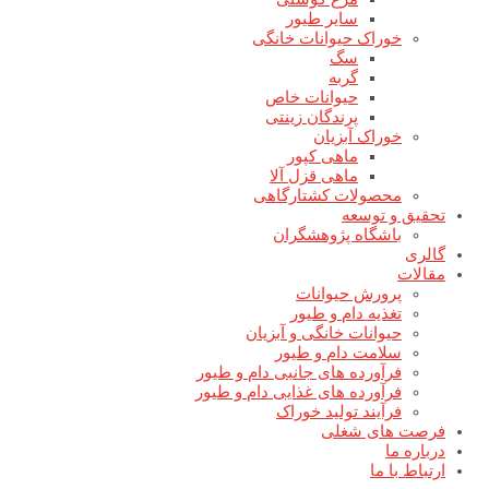
سایر طیور
خوراک حیوانات خانگی
سگ
گربه
حیوانات خاص
پرندگان زینتی
خوراک آبزیان
ماهی کپور
ماهی قزل آلا
محصولات کشتارگاهی
تحقیق و توسعه
باشگاه پژوهشگران
گالری
مقالات
پرورش حیوانات
تغذیه دام و طیور
حیوانات خانگی و آبزیان
سلامت دام و طیور
فرآورده های جانبی دام و طیور
فرآورده های غذایی دام و طیور
فرآیند تولید خوراک
فرصت های شغلی
درباره ما
ارتباط با ما