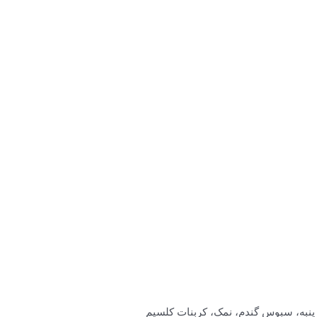
 پنبه، سبوس گندم، نمک، کربنات کلسیم