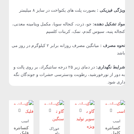
ویژگی فیزیکی :
بصورت پلت های یکنواخت در سایز ۸ میلیمتر
مواد تشکیل دهنده:
جو، ذرت، کنجاله سویا، مکمل ویتامینه معدنی،
کنجاله پنبه، سبوس گندم، نمک، کربنات کلسیم
نحوه مصرف :
میانگین مصرف روزانه برابر ۲ کیلوگرم در روز می
باشد
شرایط نگهداری:
در دمای زیر ۲۵ درجه سانتیگراد، بر روی پالت و
به دور از نورخورشید، رطوبت ودسترسی حشرات و جوندگان نگه
داری شود.
اسب
اسب
کنسانتره
کنسانتره
خوراک
کامل
فلیک
دام