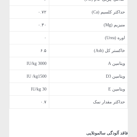
حداکثر کلسیم (Ca)
۰.۷۲
منیزیم (Mg)
۰.۳۰
اوره (Urea)
۰
خاکستر کل (Ash)
۶.۵
ویتامین A
IU/kg 3000
ویتامین D3
IU /kg1500
ویتامین E
IU/kg 30
حداکثر مقدار نمک
۰.۷
فاقد آلودگی سالمونلایی