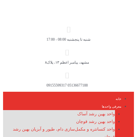
شنبه تا پنجشنبه 08:00 - 17:00
مشهد، پیامبر اعظم ۱۳، پلاک۸
05136677188 09155599317
خانه
معرفی واحدها
واحد بهین رشد آساک
واحد بهین رشد قوچان
واحد کنسانتره و مکمل‌سازی دام، طیور و آبزیان بهین رشد
قوچان