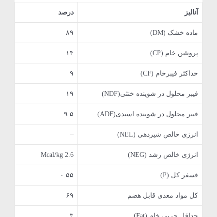
آنالیز
درصد
ماده خشک (DM)
۸۹
پروتئین خام (CP)
۱۴
حداکثر فیبرخام (CF)
۹
فیبر محلول در شوینده خنثی(NDF)
۱۹
فیبر محلول در شوینده اسیدی(ADF)
۹.۵
انرژی خالص شیردهی (NEL)
–
انرژی خالص رشد (NEG)
Mcal/kg 2.6
فسفر کل (P)
۰.۵۵
کل مواد مغذی قابل هضم
۶۹
حداقل چربی خام (Fat)
۳