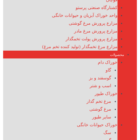
کشتارگاه صنعتی پرستو
واحد خوراک آبزیان و حیوانات خانگی
مزارع پرورش مرغ گوشتی
مزارع پرورش مرغ مادر
مزارع پرورش پولت تخمگذار
مزارع مرغ تخمگذار (تولید کننده تخم مرغ)
محصولات
خوراک دام
گاو
گوسفند و بز
اسب و شتر
خوراک طیور
مرغ تخم گذار
مرغ گوشتی
سایر طیور
خوراک حیوانات خانگی
سگ