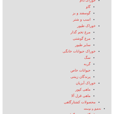
خوراک دام
گاو
گوسفند و بز
اسب و شتر
خوراک طیور
مرغ تخم گذار
مرغ گوشتی
سایر طیور
خوراک حیوانات خانگی
سگ
گربه
حیوانات خاص
پرندگان زینتی
خوراک آبزیان
ماهی کپور
ماهی قزل آلا
محصولات کشتارگاهی
تحقیق و توسعه