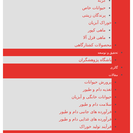
گربه
حیوانات خاص
پرندگان زینتی
خوراک آبزیان
ماهی کپور
ماهی قزل آلا
محصولات کشتارگاهی
تحقیق و توسعه
باشگاه پژوهشگران
گالری
مقالات
پرورش حیوانات
تغذیه دام و طیور
حیوانات خانگی و آبزیان
سلامت دام و طیور
فرآورده های جانبی دام و طیور
فرآورده های غذایی دام و طیور
فرآیند تولید خوراک