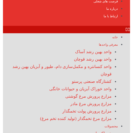
فرصت های شغلی
درباره ما
ارتباط با ما
خانه
معرفی واحدها
واحد بهین رشد آساک
واحد بهین رشد قوچان
واحد کنسانتره و مکمل‌سازی دام، طیور و آبزیان بهین رشد
قوچان
کشتارگاه صنعتی پرستو
واحد خوراک آبزیان و حیوانات خانگی
مزارع پرورش مرغ گوشتی
مزارع پرورش مرغ مادر
مزارع پرورش پولت تخمگذار
مزارع مرغ تخمگذار (تولید کننده تخم مرغ)
محصولات