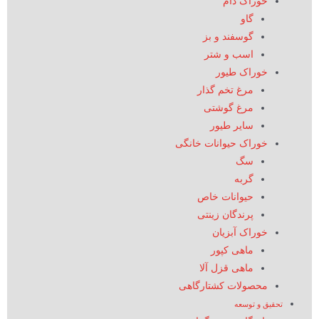
خوراک دام
گاو
گوسفند و بز
اسب و شتر
خوراک طیور
مرغ تخم گذار
مرغ گوشتی
سایر طیور
خوراک حیوانات خانگی
سگ
گربه
حیوانات خاص
پرندگان زینتی
خوراک آبزیان
ماهی کپور
ماهی قزل آلا
محصولات کشتارگاهی
تحقیق و توسعه