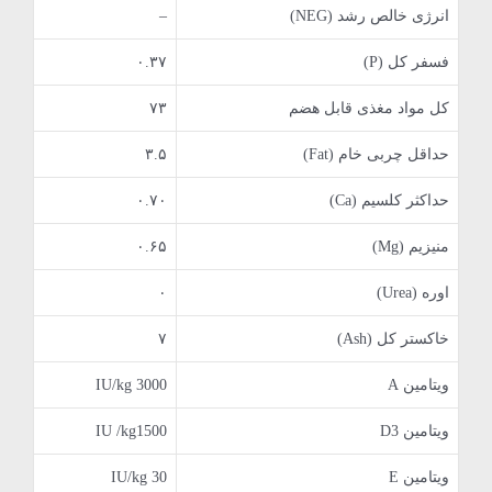
انرژی خالص رشد (NEG)
–
فسفر کل (P)
۰.۳۷
کل مواد مغذی قابل هضم
۷۳
حداقل چربی خام (Fat)
۳.۵
حداکثر کلسیم (Ca)
۰.۷۰
منیزیم (Mg)
۰.۶۵
اوره (Urea)
۰
خاکستر کل (Ash)
۷
ویتامین A
IU/kg 3000
ویتامین D3
IU /kg1500
ویتامین E
IU/kg 30