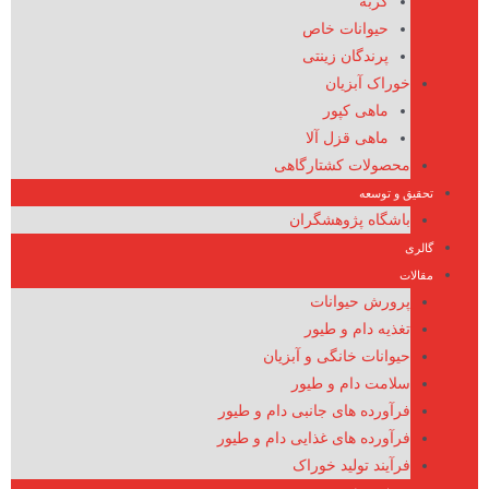
گربه
حیوانات خاص
پرندگان زینتی
خوراک آبزیان
ماهی کپور
ماهی قزل آلا
محصولات کشتارگاهی
تحقیق و توسعه
باشگاه پژوهشگران
گالری
مقالات
پرورش حیوانات
تغذیه دام و طیور
حیوانات خانگی و آبزیان
سلامت دام و طیور
فرآورده های جانبی دام و طیور
فرآورده های غذایی دام و طیور
فرآیند تولید خوراک