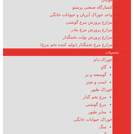
کشتارگاه صنعتی پرستو
واحد خوراک آبزیان و حیوانات خانگی
مزارع پرورش مرغ گوشتی
مزارع پرورش مرغ مادر
مزارع پرورش پولت تخمگذار
مزارع مرغ تخمگذار (تولید کننده تخم مرغ)
محصولات
خوراک دام
گاو
گوسفند و بز
اسب و شتر
خوراک طیور
مرغ تخم گذار
مرغ گوشتی
سایر طیور
خوراک حیوانات خانگی
سگ