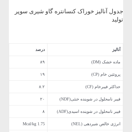
جدول آنالیز خوراک کنسانتره گاو شیری سوپر
تولید
آنالیز
درصد
ماده خشک (DM)
۸۹
پروتئین خام (CP)
۱۹
حداکثر فیبرخام (CF)
۸.۲
فیبر نامحلول در شوینده خنثی(NDF)
۲۰
فیبر نامحلول در شوینده اسیدی(ADF)
۸
انرژی خالص شیردهی (NEL)
Mcal/kg 1.75