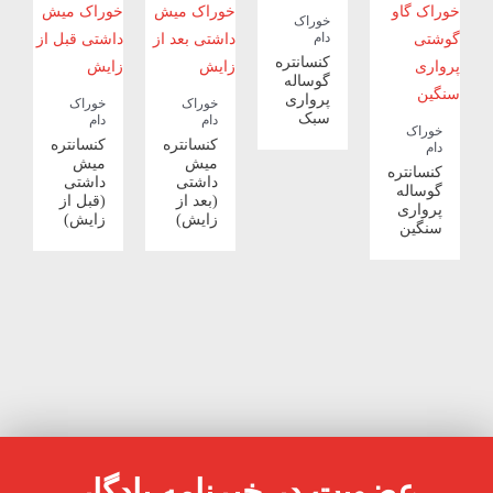
خوراک
دام
کنسانتره
گوساله
پرواری
خوراک
خوراک
سبک
دام
دام
خوراک
کنسانتره
کنسانتره
دام
میش
میش
کنسانتره
داشتی
داشتی
گوساله
(بعد از
(قبل از
پرواری
زایش)
زایش)
سنگین
عضویت در خبرنامه یادگار