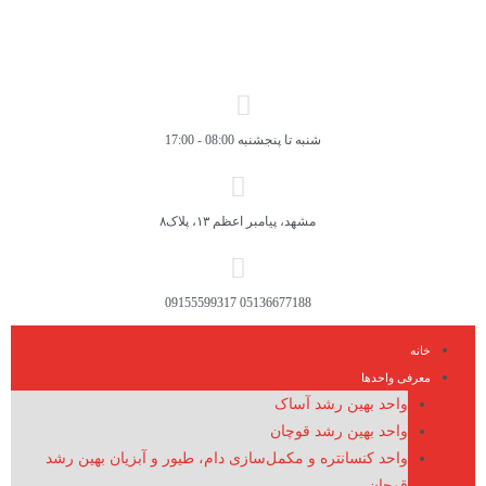
شنبه تا پنجشنبه 08:00 - 17:00
مشهد، پیامبر اعظم ۱۳، پلاک۸
05136677188 09155599317
خانه
معرفی واحدها
واحد بهین رشد آساک
واحد بهین رشد قوچان
واحد کنسانتره و مکمل‌سازی دام، طیور و آبزیان بهین رشد
قوچان