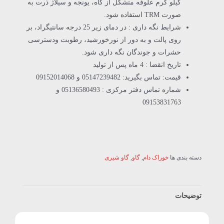
کیلو گرم علوفه متشکل از کاه، یونجه و سیلاژ ذرت به
صورت TRM استفاده شود.
شرایط نگه داری : در دمای زیر 25 درجه سانتیگراد، بر
روی پالت و به دور از نورخورشید، رطوبت ودسترسی
حشرات و جوندگان نگه داری شود.
تاریخ انقضا : 4 ماه پس از تولید
قیمت: تماس بگیرید: 05147239482 و 09152014068
شماره تماس دفتر مرکزی : 05136580493 و
09153831763
دسته بندی ها
خوراک دام
,
گاو
,
گاو شیری
توضیحات