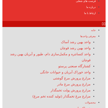
فرصت های شغلی
درباره ما
ارتباط با ما
خانه
معرفی واحدها
واحد بهین رشد آساک
واحد بهین رشد قوچان
واحد کنسانتره و مکمل‌سازی دام، طیور و آبزیان بهین رشد
قوچان
کشتارگاه صنعتی پرستو
واحد خوراک آبزیان و حیوانات خانگی
مزارع پرورش مرغ گوشتی
مزارع پرورش مرغ مادر
مزارع پرورش پولت تخمگذار
مزارع مرغ تخمگذار (تولید کننده تخم مرغ)
محصولات