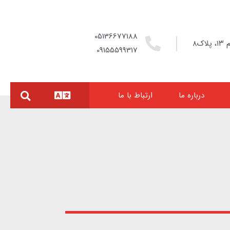
05136677188
ک۸
09155599317
درباره ما
ارتباط با ما