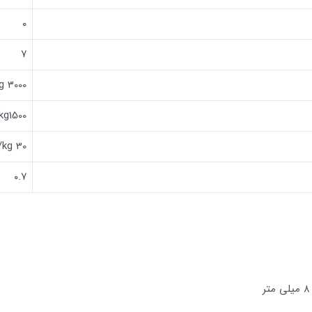
۰
۷
g 3000
kg1500
/kg 30
۰.۷