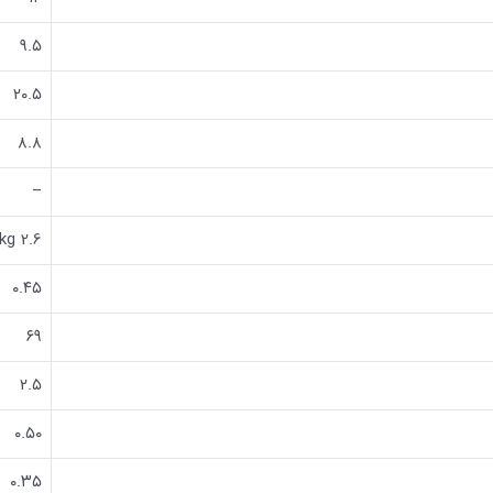
۹.۵
۲۰.۵
۸.۸
–
kg 2.6
۰.۴۵
۶۹
۲.۵
۰.۵۰
۰.۳۵