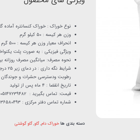
ویژگی های محصول
نوع خوراک : خوراک کنسانتره آماده 
وزن هر کیسه : 50 کیلو گرم
انحراف معیار وزن هر کیسه : 500 گرم
ویژگی فیزیکی : به صورت پلت یکنواخت سایز 
نحوه مصرف: میانگین مصرف روزانه برابر 6 کیلوگرم با توجه به نوع علوفه مصرفی می
شرایط ن
رطوبت ودسترسی حشرات و جوندگان ن
تاریخ انقضا : 4 ماه پس از تولید
قیمت: تماس بگیرید : 05147239482 و 09152014068
شماره تماس دفتر مرکزی : 05136580493 و 09153831763
دسته بندی ها
خوراک دام
,
گاو
,
گاو گوشتی