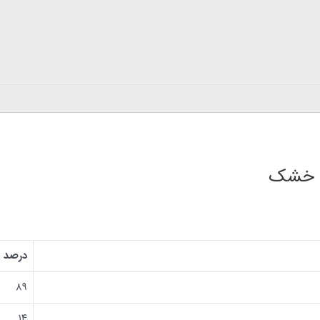
او خشک
درصد
۸۹
۱۴