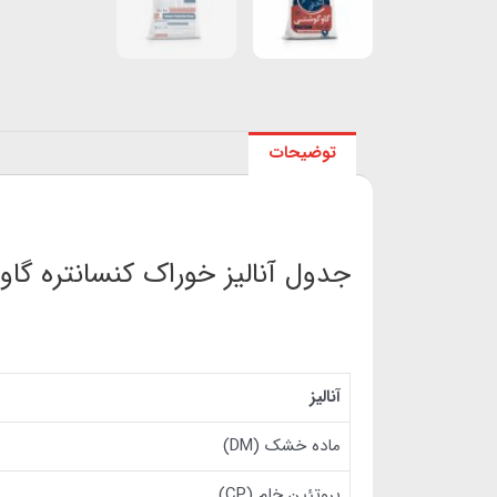
توضیحات
جدول آنالیز خوراک کنسانتره گ
آنالیز
ماده خشک (DM)
پروتئین خام (CP)