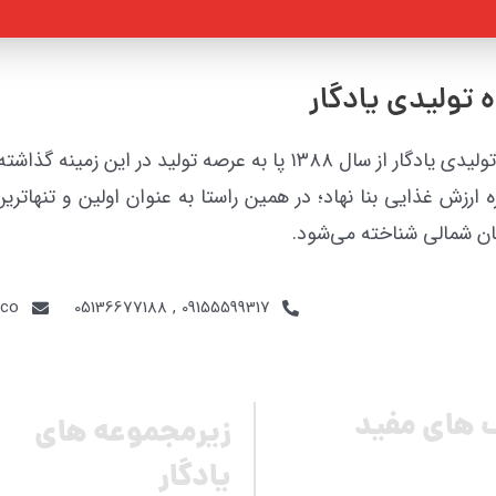
 تولیدی یادگار
گروه تولیدی یادگار از سال ۱۳۸۸ پا به عرصه تولید در
ه ارزش غذایی بنا نهاد؛ در همین راستا به عنوان اولین و تنهات
ن شمالی شناخته می‌شود.
.co
09155599317 , 05136677188
 های مفید
زیرمجموعه های
یادگار