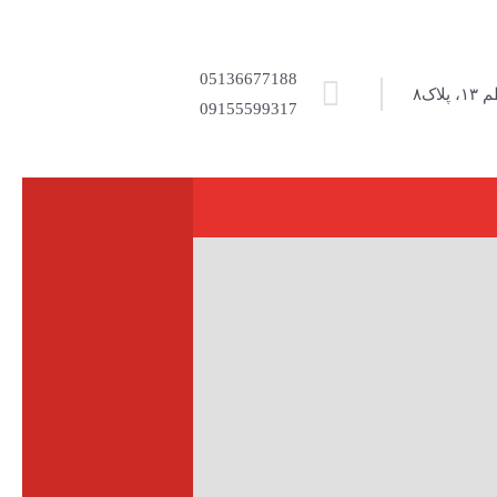
05136677188
اک۸
09155599317