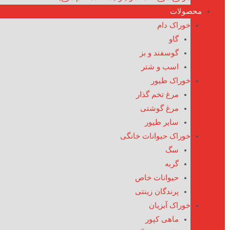
محصولات
خوراک دام
گاو
گوسفند و بز
اسب و شتر
خوراک طیور
مرغ تخم گذار
مرغ گوشتی
سایر طیور
خوراک حیوانات خانگی
سگ
گربه
حیوانات خاص
پرندگان زینتی
خوراک آبزیان
ماهی کپور