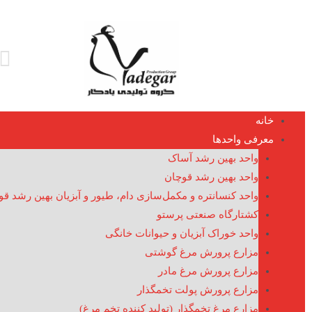
خانه
معرفی واحدها
واحد بهین رشد آساک
واحد بهین رشد قوچان
واحد کنسانتره و مکمل‌سازی دام، طیور و آبزیان بهین رشد ق
کشتارگاه صنعتی پرستو
واحد خوراک آبزیان و حیوانات خانگی
مزارع پرورش مرغ گوشتی
مزارع پرورش مرغ مادر
مزارع پرورش پولت تخمگذار
مزارع مرغ تخمگذار (تولید کننده تخم مرغ)