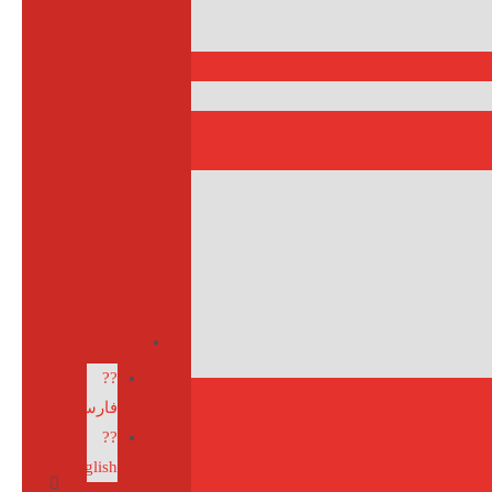
??
فارسی
??
English