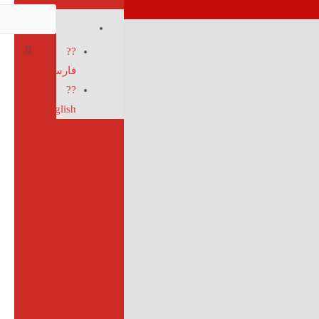
??
فارسی
??
English