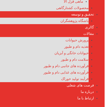
ماهی قزل آلا
محصولات کشتارگاهی
تحقیق و توسعه
باشگاه پژوهشگران
گالری
مقالات
پرورش حیوانات
تغذیه دام و طیور
حیوانات خانگی و آبزیان
سلامت دام و طیور
فرآورده های جانبی دام و طیور
فرآورده های غذایی دام و طیور
فرآیند تولید خوراک
فرصت های شغلی
درباره ما
ارتباط با ما