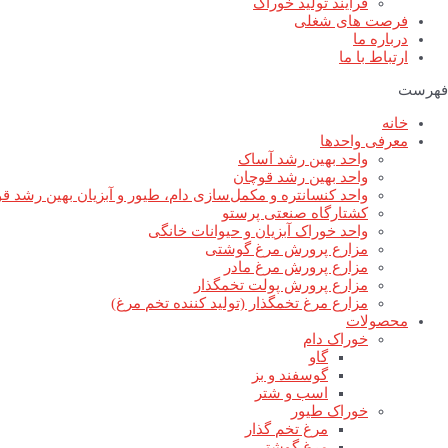
فرآیند تولید خوراک
فرصت های شغلی
درباره ما
ارتباط با ما
فهرست
خانه
معرفی واحدها
واحد بهین رشد آساک
واحد بهین رشد قوچان
واحد کنسانتره و مکمل‌سازی دام، طیور و آبزیان بهین رشد ق
کشتارگاه صنعتی پرستو
واحد خوراک آبزیان و حیوانات خانگی
مزارع پرورش مرغ گوشتی
مزارع پرورش مرغ مادر
مزارع پرورش پولت تخمگذار
مزارع مرغ تخمگذار (تولید کننده تخم مرغ)
محصولات
خوراک دام
گاو
گوسفند و بز
اسب و شتر
خوراک طیور
مرغ تخم گذار
مرغ گوشتی