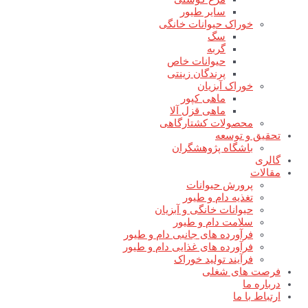
سایر طیور
خوراک حیوانات خانگی
سگ
گربه
حیوانات خاص
پرندگان زینتی
خوراک آبزیان
ماهی کپور
ماهی قزل آلا
محصولات کشتارگاهی
تحقیق و توسعه
باشگاه پژوهشگران
گالری
مقالات
پرورش حیوانات
تغذیه دام و طیور
حیوانات خانگی و آبزیان
سلامت دام و طیور
فرآورده های جانبی دام و طیور
فرآورده های غذایی دام و طیور
فرآیند تولید خوراک
فرصت های شغلی
درباره ما
ارتباط با ما