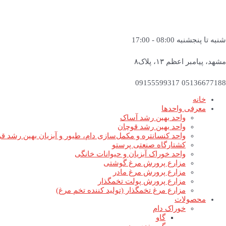
شنبه تا پنجشنبه 08:00 - 17:00
مشهد، پیامبر اعظم ۱۳، پلاک۸
05136677188 09155599317
خانه
معرفی واحدها
واحد بهین رشد آساک
واحد بهین رشد قوچان
واحد کنسانتره و مکمل‌سازی دام، طیور و آبزیان بهین رشد ق
کشتارگاه صنعتی پرستو
واحد خوراک آبزیان و حیوانات خانگی
مزارع پرورش مرغ گوشتی
مزارع پرورش مرغ مادر
مزارع پرورش پولت تخمگذار
مزارع مرغ تخمگذار (تولید کننده تخم مرغ)
محصولات
خوراک دام
گاو