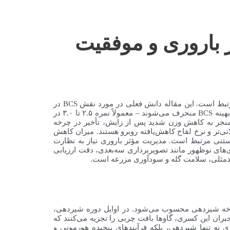
 حیاتی در باروری و موفقیت
نمره وضعیت بدنی (BCS) یک ابزار مدیریتی اساسی برای ارزیابی ذخایر انرژی گاوهای شیری است و به طور جدایی‌ناپذیری با کارآیی تولیدمثلی مرتبط است. این مقاله دانش فعلی در مورد نقش BCS در
موفقیت جفت‌گیری و باروری را ترکیب می‌کند و تأکید می‌کند که هم نمره مطلق و هم تغییر آن در طول زمان، حیاتی هستند. گاوهایی که از اهداف بهینه BCS منحرف می‌شوند – معمولاً نمره ۲.۵ تا ۳.۰ در
 تولیدمثلی قابل توجهی مواجه می‌شوند. وضعیت بدنی بیش از حد (۳.۷< BCS) در زمان زایش منجر به کاهش وزن شدید پس از زایش، تأخیر در چرخه
متر از حد مطلوب (۲.۵> BCS) با دوره‌های فاقد تخمک‌گذاری طولانی‌تر و نرخ لقاح کاهش‌یافته روبرو هستند. میزان کاهش
زایش از دست دادن آبستنی مرتبط است. مدیریت مؤثر باروری نیاز به نظارت
‌های نوظهور مانند تصویربرداری سه‌بعدی، دقت ارزیابی
 چرخه شیردهی محسوب می‌شود. در اوایل دوره شیردهی،
ژی از خوراک پیشی می‌گیرد و گاو را به حالت تعادل منفی انرژی (NEB) فرو می‌برد. برای جبران این کسری، گاوها بافت چربی را تجزیه می‌کنند که
زیرا ذخایر انرژی نه تنها شیردهی، بلکه فرآیندهای پیچیده هورمونی و