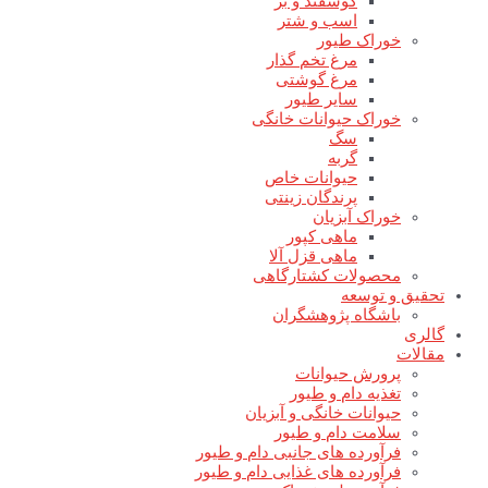
گوسفند و بز
اسب و شتر
خوراک طیور
مرغ تخم گذار
مرغ گوشتی
سایر طیور
خوراک حیوانات خانگی
سگ
گربه
حیوانات خاص
پرندگان زینتی
خوراک آبزیان
ماهی کپور
ماهی قزل آلا
محصولات کشتارگاهی
تحقیق و توسعه
باشگاه پژوهشگران
گالری
مقالات
پرورش حیوانات
تغذیه دام و طیور
حیوانات خانگی و آبزیان
سلامت دام و طیور
فرآورده های جانبی دام و طیور
فرآورده های غذایی دام و طیور