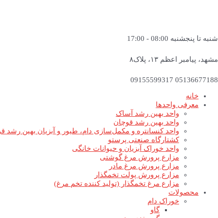
شنبه تا پنجشنبه 08:00 - 17:00
مشهد، پیامبر اعظم ۱۳، پلاک۸
05136677188 09155599317
خانه
معرفی واحدها
واحد بهین رشد آساک
واحد بهین رشد قوچان
واحد کنسانتره و مکمل‌سازی دام، طیور و آبزیان بهین رشد ق
کشتارگاه صنعتی پرستو
واحد خوراک آبزیان و حیوانات خانگی
مزارع پرورش مرغ گوشتی
مزارع پرورش مرغ مادر
مزارع پرورش پولت تخمگذار
مزارع مرغ تخمگذار (تولید کننده تخم مرغ)
محصولات
خوراک دام
گاو