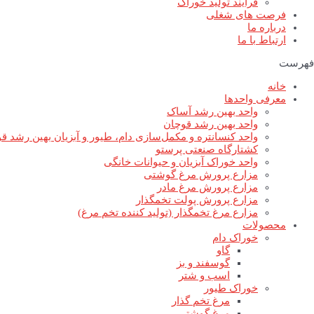
فرآیند تولید خوراک
فرصت های شغلی
درباره ما
ارتباط با ما
فهرست
خانه
معرفی واحدها
واحد بهین رشد آساک
واحد بهین رشد قوچان
واحد کنسانتره و مکمل‌سازی دام، طیور و آبزیان بهین رشد ق
کشتارگاه صنعتی پرستو
واحد خوراک آبزیان و حیوانات خانگی
مزارع پرورش مرغ گوشتی
مزارع پرورش مرغ مادر
مزارع پرورش پولت تخمگذار
مزارع مرغ تخمگذار (تولید کننده تخم مرغ)
محصولات
خوراک دام
گاو
گوسفند و بز
اسب و شتر
خوراک طیور
مرغ تخم گذار
مرغ گوشتی