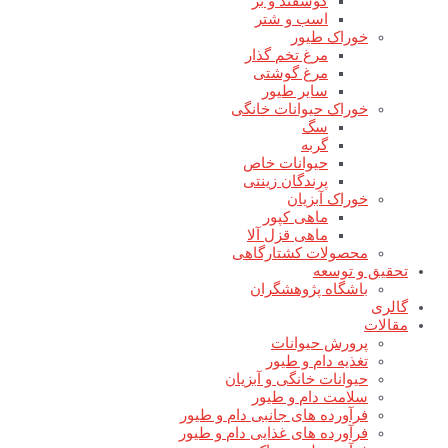
گوسفند و بز
اسب و شتر
خوراک طیور
مرغ تخم گذار
مرغ گوشتی
سایر طیور
خوراک حیوانات خانگی
سگ
گربه
حیوانات خاص
پرندگان زینتی
خوراک آبزیان
ماهی کپور
ماهی قزل آلا
محصولات کشتارگاهی
تحقیق و توسعه
باشگاه پژوهشگران
گالری
مقالات
پرورش حیوانات
تغذیه دام و طیور
حیوانات خانگی و آبزیان
سلامت دام و طیور
فرآورده های جانبی دام و طیور
فرآورده های غذایی دام و طیور