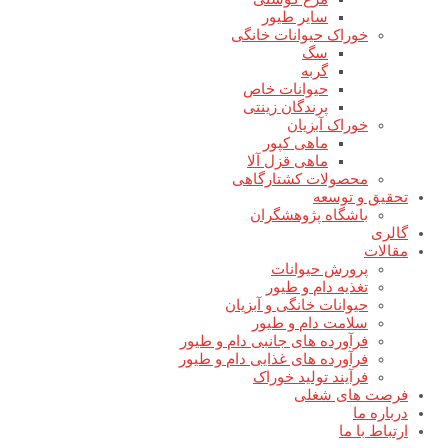
سایر طیور
خوراک حیوانات خانگی
سگ
گربه
حیوانات خاص
پرندگان زینتی
خوراک آبزیان
ماهی کپور
ماهی قزل آلا
محصولات کشتارگاهی
تحقیق و توسعه
باشگاه پژوهشگران
گالری
مقالات
پرورش حیوانات
تغذیه دام و طیور
حیوانات خانگی و آبزیان
سلامت دام و طیور
فرآورده های جانبی دام و طیور
فرآورده های غذایی دام و طیور
فرآیند تولید خوراک
فرصت های شغلی
درباره ما
ارتباط با ما