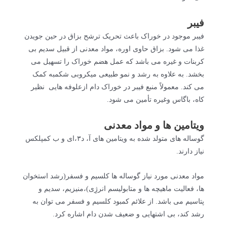
فیبر
فیبر موجود در خوراک باعث تحریک ترشح بزاق در حین جویدن
غذا می شود. بزاق حاوی اوره، مواد معدنی از قبیل سدیم بی
کربنات و غیره می باشد که عمل هضم خوراک را تسهیل می
بخشد. به علاوه به رشد و نمو طبیعی میکروبی شکمبه کمک
می کند. معمولاً منبع فیبر در خوراک دام ازعلوفه هایی نظیر
کاه، باگاس وغیره تأمین می شود.
ویتامین ها و مواد معدنی
گوساله های متولد شده به ویتامین های آ، د۳،ای و ب کمپلکس
نیاز دارند.
مواد معدنی مورد نیاز گوساله ها کلسیم و فسفر(رشد استخوان
ها، فعالیت ماهیچه ها و متابولیسم انرژِی)،منیزیم، سدیم و
پتاسیم می باشد. از علائم کمبود کلسیم و فسفر می توان به
رشد کند، بی اشتهایی و ضعیف شدن دام اشاره کرد.