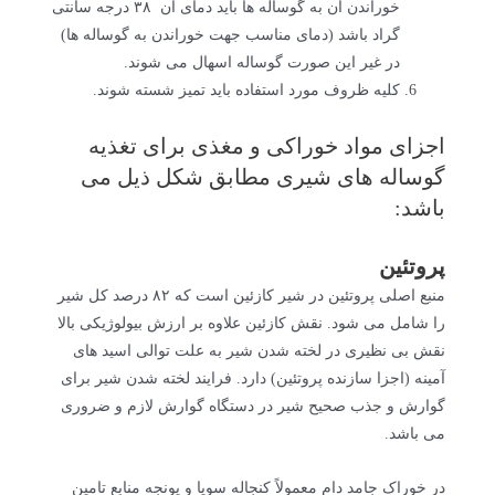
خوراندن آن به گوساله ها باید دمای آن ۳۸ درجه سانتی
گراد باشد (دمای مناسب جهت خوراندن به گوساله ها)
در غیر این صورت گوساله اسهال می شوند.
کلیه ظروف مورد استفاده باید تمیز شسته شوند.
اجزای مواد خوراکی و مغذی برای تغذیه
گوساله های شیری مطابق شکل ذیل می
باشد:
پروتئین
منبع اصلی پروتئین در شیر کازئین است که ۸۲ درصد کل شیر
را شامل می شود. نقش کازئین علاوه بر ارزش بیولوژیکی بالا
نقش بی نظیری در لخته شدن شیر به علت توالی اسید های
آمینه (اجزا سازنده پروتئین) دارد. فرایند لخته شدن شیر برای
گوارش و جذب صحیح شیر در دستگاه گوارش لازم و ضروری
می باشد.
در خوراک جامد دام معمولاً کنجاله سویا و یونجه منابع تامین