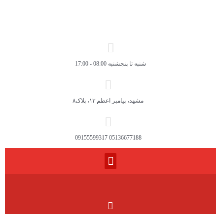
شنبه تا پنجشنبه 08:00 - 17:00
مشهد، پیامبر اعظم ۱۳، پلاک۸
05136677188 09155599317