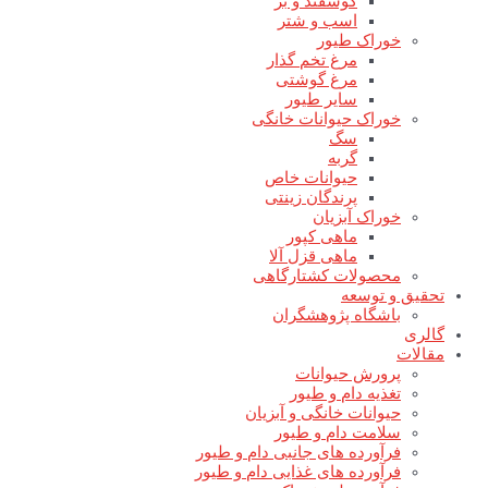
گوسفند و بز
اسب و شتر
خوراک طیور
مرغ تخم گذار
مرغ گوشتی
سایر طیور
خوراک حیوانات خانگی
سگ
گربه
حیوانات خاص
پرندگان زینتی
خوراک آبزیان
ماهی کپور
ماهی قزل آلا
محصولات کشتارگاهی
تحقیق و توسعه
باشگاه پژوهشگران
گالری
مقالات
پرورش حیوانات
تغذیه دام و طیور
حیوانات خانگی و آبزیان
سلامت دام و طیور
فرآورده های جانبی دام و طیور
فرآورده های غذایی دام و طیور