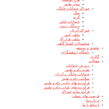
سایر طیور
خوراک حیوانات خانگی
سگ
گربه
حیوانات خاص
پرندگان زینتی
خوراک آبزیان
ماهی کپور
ماهی قزل آلا
محصولات کشتارگاهی
تحقیق و توسعه
باشگاه پژوهشگران
گالری
مقالات
پرورش حیوانات
تغذیه دام و طیور
حیوانات خانگی و آبزیان
سلامت دام و طیور
فرآورده های جانبی دام و طیور
فرآورده های غذایی دام و طیور
فرآیند تولید خوراک
فرصت های شغلی
درباره ما
ارتباط با ما