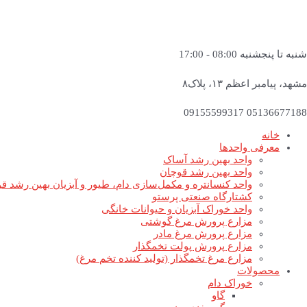
شنبه تا پنجشنبه 08:00 - 17:00
مشهد، پیامبر اعظم ۱۳، پلاک۸
05136677188 09155599317
خانه
معرفی واحدها
واحد بهین رشد آساک
واحد بهین رشد قوچان
واحد کنسانتره و مکمل‌سازی دام، طیور و آبزیان بهین رشد ق
کشتارگاه صنعتی پرستو
واحد خوراک آبزیان و حیوانات خانگی
مزارع پرورش مرغ گوشتی
مزارع پرورش مرغ مادر
مزارع پرورش پولت تخمگذار
مزارع مرغ تخمگذار (تولید کننده تخم مرغ)
محصولات
خوراک دام
گاو