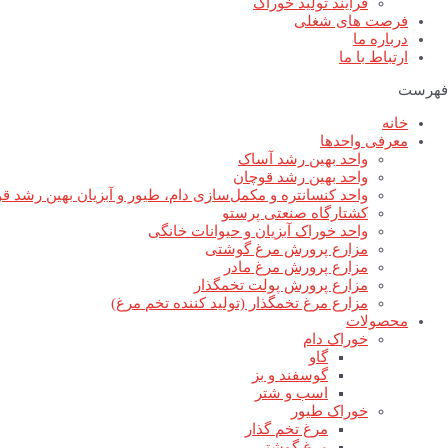
فرآیند تولید خوراک
فرصت های شغلی
درباره ما
ارتباط با ما
فهرست
خانه
معرفی واحدها
واحد بهین رشد آساک
واحد بهین رشد قوچان
واحد کنسانتره و مکمل‌سازی دام، طیور و آبزیان بهین رشد ق
کشتارگاه صنعتی پرستو
واحد خوراک آبزیان و حیوانات خانگی
مزارع پرورش مرغ گوشتی
مزارع پرورش مرغ مادر
مزارع پرورش پولت تخمگذار
مزارع مرغ تخمگذار (تولید کننده تخم مرغ)
محصولات
خوراک دام
گاو
گوسفند و بز
اسب و شتر
خوراک طیور
مرغ تخم گذار
مرغ گوشتی