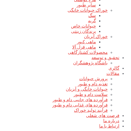
سایر طیور
خوراک حیوانات خانگی
سگ
گربه
حیوانات خاص
پرندگان زینتی
خوراک آبزیان
ماهی کپور
ماهی قزل آلا
محصولات کشتارگاهی
تحقیق و توسعه
باشگاه پژوهشگران
گالری
مقالات
پرورش حیوانات
تغذیه دام و طیور
حیوانات خانگی و آبزیان
سلامت دام و طیور
فرآورده های جانبی دام و طیور
فرآورده های غذایی دام و طیور
فرآیند تولید خوراک
فرصت های شغلی
درباره ما
ارتباط با ما