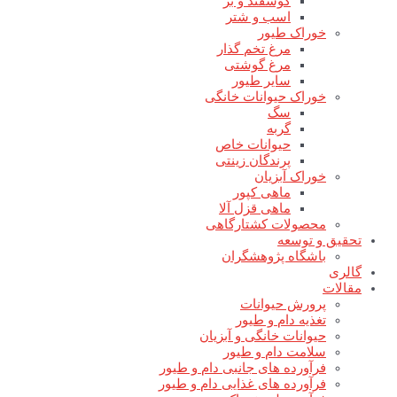
گوسفند و بز
اسب و شتر
خوراک طیور
مرغ تخم گذار
مرغ گوشتی
سایر طیور
خوراک حیوانات خانگی
سگ
گربه
حیوانات خاص
پرندگان زینتی
خوراک آبزیان
ماهی کپور
ماهی قزل آلا
محصولات کشتارگاهی
تحقیق و توسعه
باشگاه پژوهشگران
گالری
مقالات
پرورش حیوانات
تغذیه دام و طیور
حیوانات خانگی و آبزیان
سلامت دام و طیور
فرآورده های جانبی دام و طیور
فرآورده های غذایی دام و طیور