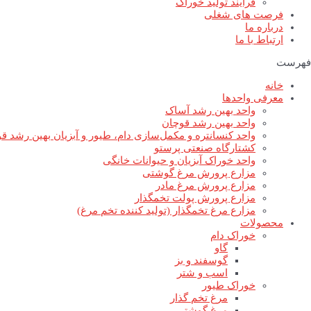
فرآیند تولید خوراک
فرصت های شغلی
درباره ما
ارتباط با ما
فهرست
خانه
معرفی واحدها
واحد بهین رشد آساک
واحد بهین رشد قوچان
واحد کنسانتره و مکمل‌سازی دام، طیور و آبزیان بهین رشد ق
کشتارگاه صنعتی پرستو
واحد خوراک آبزیان و حیوانات خانگی
مزارع پرورش مرغ گوشتی
مزارع پرورش مرغ مادر
مزارع پرورش پولت تخمگذار
مزارع مرغ تخمگذار (تولید کننده تخم مرغ)
محصولات
خوراک دام
گاو
گوسفند و بز
اسب و شتر
خوراک طیور
مرغ تخم گذار
مرغ گوشتی