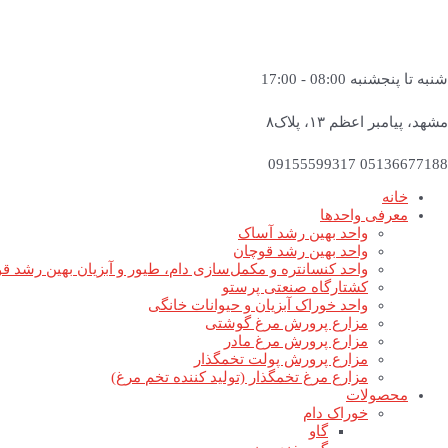
شنبه تا پنجشنبه 08:00 - 17:00
مشهد، پیامبر اعظم ۱۳، پلاک۸
05136677188 09155599317
خانه
معرفی واحدها
واحد بهین رشد آساک
واحد بهین رشد قوچان
واحد کنسانتره و مکمل‌سازی دام، طیور و آبزیان بهین رشد ق
کشتارگاه صنعتی پرستو
واحد خوراک آبزیان و حیوانات خانگی
مزارع پرورش مرغ گوشتی
مزارع پرورش مرغ مادر
مزارع پرورش پولت تخمگذار
مزارع مرغ تخمگذار (تولید کننده تخم مرغ)
محصولات
خوراک دام
گاو