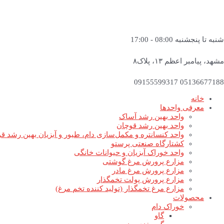
شنبه تا پنجشنبه 08:00 - 17:00
مشهد، پیامبر اعظم ۱۳، پلاک۸
05136677188 09155599317
خانه
معرفی واحدها
واحد بهین رشد آساک
واحد بهین رشد قوچان
واحد کنسانتره و مکمل‌سازی دام، طیور و آبزیان بهین رشد ق
کشتارگاه صنعتی پرستو
واحد خوراک آبزیان و حیوانات خانگی
مزارع پرورش مرغ گوشتی
مزارع پرورش مرغ مادر
مزارع پرورش پولت تخمگذار
مزارع مرغ تخمگذار (تولید کننده تخم مرغ)
محصولات
خوراک دام
گاو