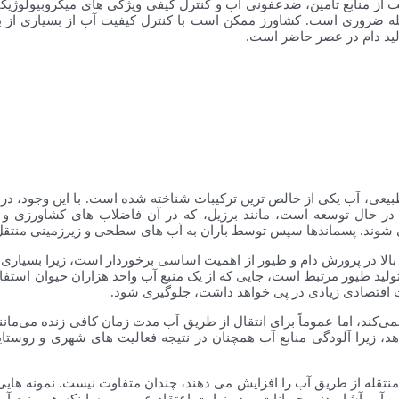
ت از منابع تامین، ضدعفونی آب و کنترل کیفی ویژگی های میکروبیولوژی
 ضروری است. کشاورز ممکن است با کنترل کیفیت آب از بسیاری از بیما
ید دام در عصر حاضر است.
بیعی، آب یکی از خالص ترین ترکیبات شناخته شده است. با این وجود، در
 در حال توسعه است، مانند برزیل، که در آن فاضلاب های کشاورزی 
 می شوند. پسماندها سپس توسط باران به آب های سطحی و زیرزمینی منتق
بالا در پرورش دام و طیور از اهمیت اساسی برخوردار است، زیرا بسیاری
ر تولید طیور مرتبط است، جایی که از یک منبع آب واحد هزاران حیوان استفاد
رات اقتصادی زیادی در پی خواهد داشت، جلوگیری شود.
نمی‌کند، اما عموماً برای انتقال از طریق آب مدت زمان کافی زنده می‌مانن
هد، زیرا آلودگی منابع آب همچنان در نتیجه فعالیت های شهری و روستای
نتقله از طریق آب را افزایش می دهند، چندان متفاوت نیست. نمونه هایی از