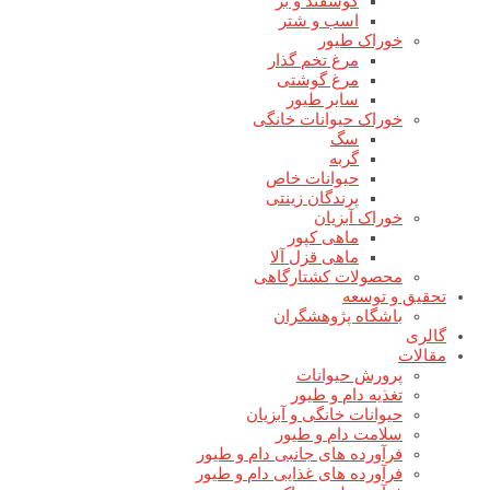
گوسفند و بز
اسب و شتر
خوراک طیور
مرغ تخم گذار
مرغ گوشتی
سایر طیور
خوراک حیوانات خانگی
سگ
گربه
حیوانات خاص
پرندگان زینتی
خوراک آبزیان
ماهی کپور
ماهی قزل آلا
محصولات کشتارگاهی
تحقیق و توسعه
باشگاه پژوهشگران
گالری
مقالات
پرورش حیوانات
تغذیه دام و طیور
حیوانات خانگی و آبزیان
سلامت دام و طیور
فرآورده های جانبی دام و طیور
فرآورده های غذایی دام و طیور