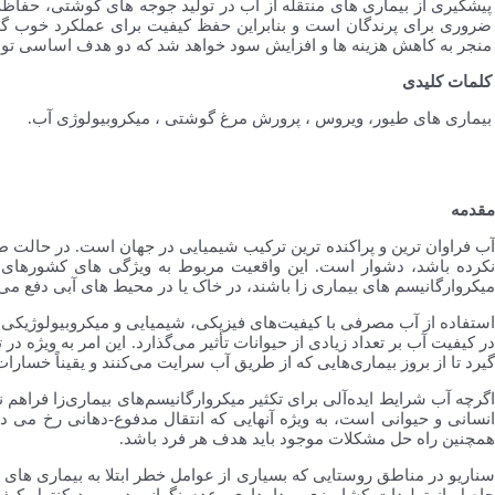
پیشگیری از بیماری های منتقله از آب در تولید جوجه های گوشتی، حفاظ
ضروری برای پرندگان است و بنابراین حفظ کیفیت برای عملکرد خوب گله
منجر به کاهش هزینه ها و افزایش سود خواهد شد که دو هدف اساسی تول
کلمات کلیدی
بیماری های طیور، ویروس ، پرورش مرغ گوشتی ، میکروبیولوژی آب.
مقدمه
آب فراوان ترین و پراکنده ترین ترکیب شیمیایی در جهان است. در حالت ط
نکرده باشد، دشوار است. این واقعیت مربوط به ویژگی های کشورهای
میکروارگانیسم های بیماری زا باشند، در خاک یا در محیط های آبی دفع
استفاده از آب مصرفی با کیفیت‌های فیزیکی، شیمیایی و میکروبیولوژیکی 
در کیفیت آب بر تعداد زیادی از حیوانات تأثیر می‌گذارد. این امر به ویژه د
گیرد تا از بروز بیماری‌هایی که از طریق آب سرایت می‌کنند و یقیناً خسا
اگرچه آب شرایط ایده‌آلی برای تکثیر میکروارگانیسم‌های بیماری‌زا فراهم 
انسانی و حیوانی است، به ویژه آنهایی که انتقال مدفوع-دهانی رخ می د
همچنین راه حل مشکلات موجود باید هدف هر فرد باشد.
سناریو در مناطق روستایی که بسیاری از عوامل خطر ابتلا به بیماری های م