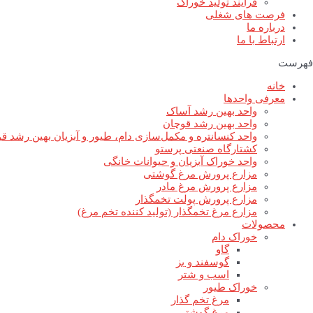
فرآیند تولید خوراک
فرصت های شغلی
درباره ما
ارتباط با ما
فهرست
خانه
معرفی واحدها
واحد بهین رشد آساک
واحد بهین رشد قوچان
واحد کنسانتره و مکمل‌سازی دام، طیور و آبزیان بهین رشد ق
کشتارگاه صنعتی پرستو
واحد خوراک آبزیان و حیوانات خانگی
مزارع پرورش مرغ گوشتی
مزارع پرورش مرغ مادر
مزارع پرورش پولت تخمگذار
مزارع مرغ تخمگذار (تولید کننده تخم مرغ)
محصولات
خوراک دام
گاو
گوسفند و بز
اسب و شتر
خوراک طیور
مرغ تخم گذار
مرغ گوشتی