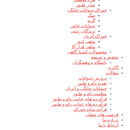
سایر طیور
خوراک حیوانات خانگی
سگ
گربه
حیوانات خاص
پرندگان زینتی
خوراک آبزیان
ماهی کپور
ماهی قزل آلا
محصولات کشتارگاهی
تحقیق و توسعه
باشگاه پژوهشگران
گالری
مقالات
پرورش حیوانات
تغذیه دام و طیور
حیوانات خانگی و آبزیان
سلامت دام و طیور
فرآورده های جانبی دام و طیور
فرآورده های غذایی دام و طیور
فرآیند تولید خوراک
فرصت های شغلی
درباره ما
ارتباط با ما