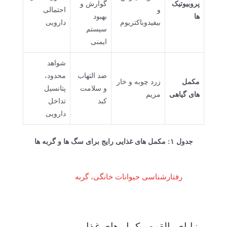
پروبیوتیک
گوارش و
و
احتمالی
ها
بهبود
بیفیدوباکتریوم
دارویی
سیستم
ایمنی
شواهد
ضد التهاب
محدود،
مکمل
زرد چوبه و خار
و سلامت
پتانسیل
های گیاهی
مریم
کبد
تداخل
دارویی
جدول ۱: مکمل های غذایی رایج برای سگ ها و گربه ها
رفتارشناسی حیوانات خانگی، گربه
مزایای بالقوه مکمل های غذایی