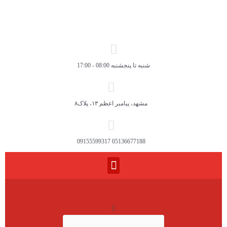
شنبه تا پنجشنبه 08:00 - 17:00
مشهد، پیامبر اعظم ۱۳، پلاک۸
05136677188 09155599317