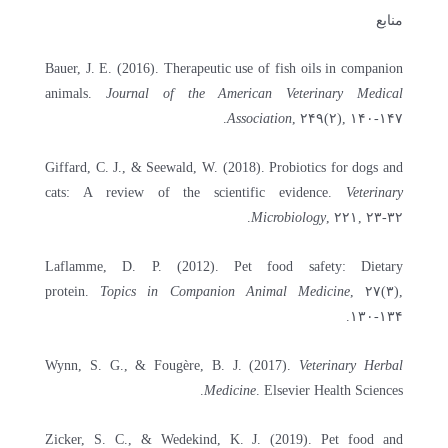
منابع
Bauer, J. E. (2016). Therapeutic use of fish oils in companion
animals.
Journal of the American Veterinary Medical
Association
, ۲۴۹(۲), ۱۴۰-۱۴۷.
Giffard, C. J., & Seewald, W. (2018). Probiotics for dogs and
cats: A review of the scientific evidence.
Veterinary
Microbiology
, ۲۲۱, ۲۳-۳۲.
Laflamme, D. P. (2012). Pet food safety: Dietary
protein.
Topics in Companion Animal Medicine
, ۲۷(۳),
۱۳۰-۱۳۴.
Wynn, S. G., & Fougère, B. J. (2017).
Veterinary Herbal
Medicine
. Elsevier Health Sciences.
Zicker, S. C., & Wedekind, K. J. (2019). Pet food and