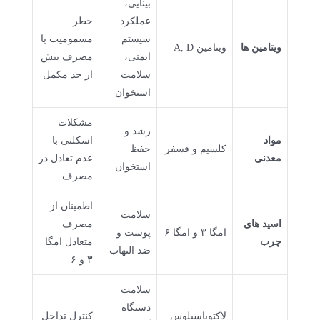
بینایی،
عملکرد
خطر
سیستم
مسمومیت با
ویتامین ها
ویتامین A, D
ایمنی،
مصرف بیش
سلامت
از حد مکمل
استخوان
مشکلات
رشد و
مواد
اسکلتی با
کلسیم و فسفر
حفظ
معدنی
عدم تعادل در
استخوان
مصرف
اطمینان از
سلامت
اسید های
مصرف
امگا ۳ و امگا ۶
پوست و
چرب
متعادل امگا
ضد التهاب
۳ و ۶
سلامت
دستگاه
لاکتوباسیلوس
کنترل تداخل