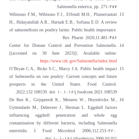
Salmonella enterica; pp. 271–۲۸۷.
Wibisono F.M., Wibisono F.J., Effendi M.H., Plumeriastuti
H., Hidayatullah A.R., Hartadi E.B., Sofiana E.D. A review
of salmonellosis on poultry farms: Public health importance.
Rev. Pharm. 2020;11:481–۴۸۶
Center for Disease Control and Prevention Salmonella.
[(accessed on 30 June 2023)]; Available online:
https://www.cdc.gov/Salmonella/index.html
O’Bryan C.A., Ricke S.C., Marcy J.A. Public health impact
of
Salmonella
on raw poultry: Current concepts and future
prospects in the United States. Food Control.
2022;132:108539. doi: ۱۰.۱۰۱۶/j.foodcont.2021.108539.
De Reu K., Grijspeerdt K., Messens W., Heyndrickx M.,
Uyttendaele M., Debevere J., Herman L. Eggshell factors
influencing eggshell penetration and whole egg
contamination by different bacteria, including Salmonella
enteritidis. J. Food Microbiol. 2006;112:253–۲۶۰.
doi: ۱۰.۱۰۱۶/j.ijfoodmicro.2006.04.011.