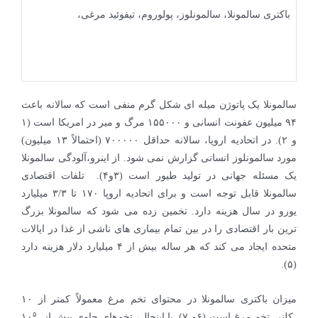
باکتری سالمونلا، سالمونلوز، پولوروم، تیفوئید مرغی،
سالمونلا یک پاتوژن میله ای شکل گرم منفی است که سالانه باعث
۹۴ میلیون عفونت انسانی و ۱۵۵۰۰۰ مرگ و میر در امریکا است (۱
و ۲). در اتحادیه اروپا، سالانه حداقل ۷۰۰۰۰۰ (احتمالاً ۱۳ میلیون)
مورد سالمونلوز انسانی گزارش نمی شود. از اینرو،آلودگی سالمونلا
یک مسئله جهانی در تولید طیور است (۳و۴). تلفات اقتصادی
سالمونلا قابل توجه است و برای اتحادیه اروپا ۱۷۰ تا ۳/۳ میلیارد
یورو در سال هزینه دارد. تخمین زده می شود که سالمونلا بزرگ
ترین بار اقتصادی را در بین تمام بیماری های ناشی از غذا در ایالات
متحده ایجاد می کند که هر ساله بیش از ۴ میلیارد دلار هزینه دارد
(۵).
میزان باکتری سالمونلا در محتوای تخم مرغ معمولاً کمتر از ۱۰
۵
کلنی تخم مرغ است (۶و ۷). با اینحال، تخم‌های حاوی بیش از ۱۰