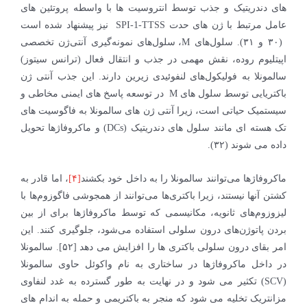
های دندریتیک و جذب توسط انتروسیت ها با واسطه پروتئین های
عامل مرتبط با ژن های حدت SPI-1-TTSS نیز پیشنهاد شده است
(۳۰ و ۳۱). سلول‌های M، سلول‌های نمونه‌گیری آنتی‌ژن تخصصی
اپیتلیوم روده، نقش مهمی در جذب و انتقال فعال (ترانس سیتوز)
سالمونلا به فولیکول‌های لنفوئیدی زیرین دارند. این جذب آنتی ژن
باکتریایی توسط سلول های M در توسعه پاسخ های ایمنی مخاطی و
سیستمیک حیاتی است، زیرا آنتی ژن های سالمونلا به فاگوسیت های
تک هسته ای مانند سلول های دندریتیک (DCs) و ماکروفاژها تحویل
داده می شوند (۳۲).
ماکروفاژها می‌توانند سالمونلا را به داخل خود بکشند
[۴]
، اما قادر به
کشتن آنها نیستند، زیرا باکتری‌ها می‌توانند از همجوشی فاگوزوم‌ها با
لیزوزوم‌های ثانویه، مکانیسمی که توسط ماکروفاژها برای از بین
بردن پاتوژن‌های درون سلولی استفاده می‌شود، جلوگیری کنند. این
امر بقای درون سلولی باکتری ها را افزایش می دهد [۵۲]. سالمونلا
در داخل ماکروفاژها در ساختاری به نام واکوئل حاوی سالمونلا
(SCV) تکثیر می شود و در نهایت به طور گسترده به غدد لنفاوی
مزانتریک تخلیه می شود که منجر به باکتریمی و حمله به اندام های