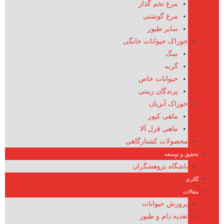
مرغ تخم گذار
مرغ گوشتی
سایر طیور
خوراک حیوانات خانگی
سگ
گربه
حیوانات خاص
پرندگان زینتی
خوراک آبزیان
ماهی کپور
ماهی قزل آلا
محصولات کشتارگاهی
تحقیق و توسعه
باشگاه پژوهشگران
گالری
مقالات
پرورش حیوانات
تغذیه دام و طیور