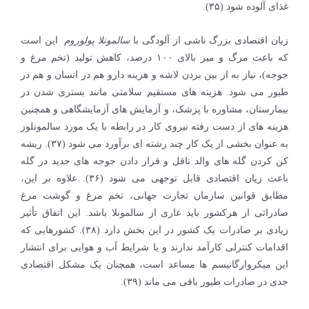
غذای آلوده شود (۳۵).
زیان اقتصادی بزرگ ناشی از آلودگی با
سالمونلا پولوروم
این است
که باعث مرگ و میر بالای ۱۰۰ درصد، کاهش تولید (تخم مرغ و
جوجه)، نیاز به از بین بردن لاشه و هزینه دارو هم در انسان و هم در
طیور می شود. هزینه های مستقیم سلامتی مانند بستری شدن در
بیمارستان، مشاوره با پزشک، و آزمایش های آزمایشگاهی و همچنین
هزینه های از دست رفته نیروی کار در رابطه با یک مورد سالمونلوز
به عنوان بخشی از یک کار چند رشته ای برآورد می شود (۳۷). ریشه
کن کردن گله های والد ناقل و قرار دادن جوجه های جدید در گله
باعث زیان اقتصادی قابل توجهی می شود (۳۶). علاوه بر این،
مطابق قوانین سازمان تجارت جهانی، تخم مرغ و گوشت مرغ
صادراتی از هرکشور باید عاری از سالمونلا باشد. این اتفاق تأثیر
زیادی بر صادرات یک کشور در این بخش دارد (۳۸). کشورهایی که
اقدامات کنترلی کارآمد ندارند و یا شرایط آب و هوایی برای انتشار
این میکروارگانیسم ها مساعد است، همچنان یک مشکل اقتصادی
جدی در صادرات طیور باقی می ماند (۳۹).