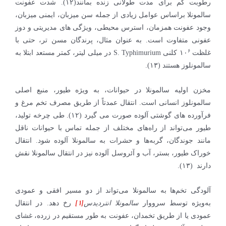
رطوبت کم برای مدت طولانی زنده بمانند(۱۲). شدت عفونت
سالمونلا براساس عوامل زیادی از جمله سن میزبان، ایمنی میزبان،
وجود عفونت همزمان، استرس محیطی، ویژگی های مدیریتی و دوز
عفونی متفاوت است. به عنوان مثال، پرندگان مسن تر، حتی با
۶
غلظت ۱۰
کلنی S. Typhimurium در میلی لیتر، کمتر مستعد ابتلا به
سالمونلوز هستند (۱۳).
مخزن اولیه سالمونلا در حیوانات، به ویژه طیور، منبع اصلی
سالمونلوز انسانی است. انتقال عمدتاً از طریق مصرف تخم مرغ و
فرآورده های گوشتی آلوده صورت می گیرد (۱۲). طی چرخه تولید،
طیور می‌تواند از راه‌های مختلف از جمله تماس با حیوانات ناقل
مانند جوندگان، گربه‌ها و حشرات به سالمونلا آلوده شود. انتقال
خوراک طیور، بستر، آب و آئروسل آلوده نیز در انتقال سالمونلا نقش
دارند (۱۳).
آلودگی تخم‌ها به سالمونلا می‌تواند از دو مسیر افقی و عمودی
به‌ویژه توسط سرووار
سالمونلا انتردیدس
[۱]
رخ دهد. در انتقال
عمودی یا از طریق تخمدان، عفونت به طور مستقیم در زرده، غشای