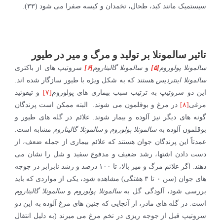
سیستمیک مانند کبد، طحال، تخمدان و کیسه صفرا می شود (۳۳).
تاثیر سالمونلا بر تولید و مرگ و میر در طیور
سالمونلا پولوروم
[۵]
و
سالمونلا گالیناروم
[۶]
سروتیپ های از باکتری
سالمونلا اینتردیس
هستند که به شکل ویژه با طیور سازگار شده اند.
این دو سروتیپ به ترتیب سبب بیماری های پولوروم
[۷]
و تیفوئید
مرغی
[۸]
در مرغ و بوقلمون می شوند. البته ممکن است پرندگان
گونه های دیگر نیز آلوده و بیمار شوند. علائم در گله های طیور و
بوقلمون آلوده به
سالمونلا پولوروم
و
سالمونلا گالیناروم
مشابه است.
عمدتاً این پرندگان جوان هستند که علائم بیماری از جمله ضعف، از
دست دادن اشتها، رشد ضعیف و مدفوع سفید و شل را نشان می
دهند. اگر علائم مرگ و میر بالا، تا ۱۰۰ درصد و رشد نابرابر در جوجه
های جوان (سن ۰ تا ۳ هفتگی) مشاهده شود، یکی از مواردی که باید
بررسی شود، آلودگی گل به
سالمونلا پولوروم
و
سالمونلا گالیناروم
است. در گله های مادر، از آنجایی که جنین های مرغ آلوده به این دو
سروتیپ قبل از جوجه ریزی در تخم مرغ می میرند (به دلیل انتقال