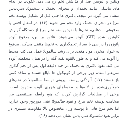
ویتلین و آلبومین قبل از گذاشتن تخم رخ می دهد. عفونت در اندام
های تناسلی مانند تخمدان و مجرای تخمک با
سالمونلا انتردیدس
منشاء می گیرد. در نتیجه، باکتری ها حتی قبل از تشکیل پوسته تخم
مرغ در مجرای تخمک وارد تخم می شوند (۱۶). در انتقال افقی یا
مدفوعی – دهانی، تخم‌ها با نفوذ پوسته تخم مرغ از دستگاه گوارش
کلونیزه شده (GIT) آلوده می‌شوند. علاوه بر این، مدفوع آلوده
پاتوژن را در طی یا بعد از تخمگذاری به تخم‌ها منتقل می‌کند. مدفوع
به عنوان مخزن مواد مغذی برای رشد سالمونلا عمل می کند، محیط
را آلوده می کند و به طور بالقوه بقیه گله را در همان محفظه آلوده
می کند. نفوذ باکتری به تخمک در چند دقیقه اول پس از تخم گذاری
سریعتر است، زیرا برخی از کوتیکول ها نابالغ هستند و منافذ کمی
باز هستند (۱۷). آلودگی پوسته بیرونی توسط سالمونلا در تخم‌های
جمع‌آوری‌شده از لانه‌ها و محیط‌های هچری آلوده مشهود است.
برخی از مطالعات گزارش کردند که هیچ رابطه مستقیمی بین
ضخامت پوسته تخم مرغ و نفوذ
سالمونلا تیفی موریوم
وجود ندارد،
اما تخم مرغ هایی با پوسته وزن مخصوص بالا مقاومت بیشتری در
برابر نفوذ
سالمونلا انتردیدس
نشان می دهند (۱۶).