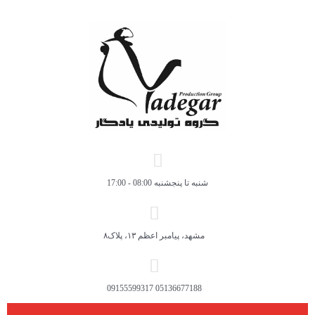
شنبه تا پنجشنبه 08:00 - 17:00
مشهد، پیامبر اعظم ۱۳، پلاک۸
05136677188 09155599317