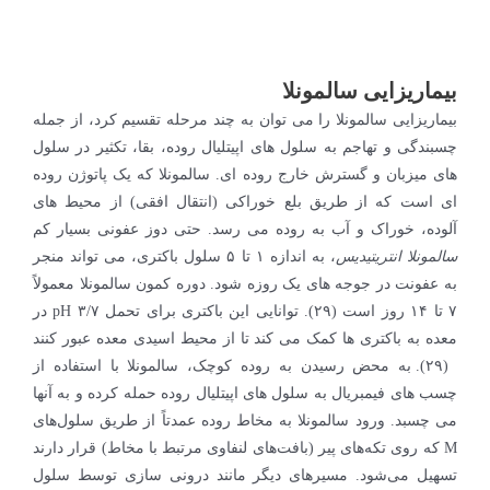
بیماریزایی سالمونلا
بیماریزایی سالمونلا را می توان به چند مرحله تقسیم کرد، از جمله
چسبندگی و تهاجم به سلول های اپیتلیال روده، بقا، تکثیر در سلول
های میزبان و گسترش خارج روده ای. سالمونلا که یک پاتوژن روده
ای است که از طریق بلع خوراکی (انتقال افقی) از محیط های
آلوده، خوراک و آب به روده می رسد. حتی دوز عفونی بسیار کم
سالمونلا انتریتیدیس
، به اندازه ۱ تا ۵ سلول باکتری، می تواند منجر
به عفونت در جوجه های یک روزه شود. دوره کمون سالمونلا معمولاً
۷ تا ۱۴ روز است (۲۹). توانایی این باکتری برای تحمل pH ۳/۷ در
معده به باکتری ها کمک می کند تا از محیط اسیدی معده عبور کنند
(۲۹). به محض رسیدن به روده کوچک، سالمونلا با استفاده از
چسب های فیمبریال به سلول های اپیتلیال روده حمله کرده و به آنها
می چسبد. ورود سالمونلا به مخاط روده عمدتاً از طریق سلول‌های
M که روی تکه‌های پیر (بافت‌های لنفاوی مرتبط با مخاط) قرار دارند
تسهیل می‌شود. مسیرهای دیگر مانند درونی سازی توسط سلول