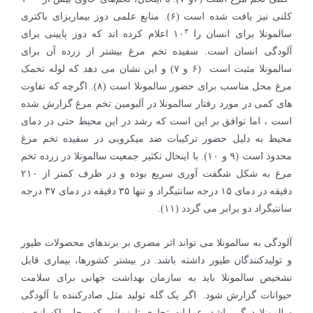
کلنی نیز یافت شده است (۶). منابع علمی دوز بیماریزای باکتری
۳
سالمونلا برای انسان را ۱۰
اعلام کرده اند که دوز پایینی برای
آلودگی انسان است. سفیده تخم مرغ بیشتر از زرده آن برای
سالمونلا مثبت است (۶ و ۷) و این نشان می دهد که لوله تخمک
مرغ محل مناسب برای حضور سالمونلا است (۸). اگرچه که تفاوت
های کمی در مورد رفتار سالمونلا در آلبومین تخم مرغ گزارش شده
است ، اما توافق بر این است که رشد در این محیط حتی در دمای
محیط به دلیل حضور ترکیبات ضد میکروبی در سفیده تخم مرغ
محدود است (۹ و ۱۰). با اینحال تکثیر جمعیت سالمونلا در زرده تخم
مرغ به شکل شگفت آوری سریع بوده و در ظرف کمتر از ۲۱۰
دقیقه در دمای ۱۵ درجه سانتیگراد و تنها ۳۵ دقیقه در دمای ۳۷ درجه
سانتیگراد دو برابر می گردد (۱۱).
آلودگی به سالمونلا می تواند اثر مضری بر برندهای محصولات طیور
و تولیدکنندگان طیور داشته باشد. در بیشتر کشورها، بیماری قابل
تشخیص سالمونلا باید به سازمان بهداشت جهانی برای سلامت
حیوانات گزارش شود. اگر یک گله تولید مثل صادرکننده با آلودگی
سالمونلا درگیر باشد، عملیات تجاری تا زمانی که محل پاکسازی و