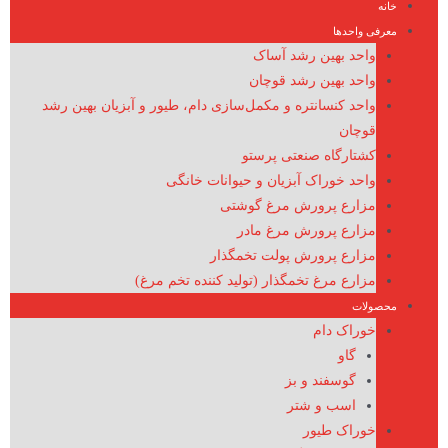
خانه
معرفی واحدها
واحد بهین رشد آساک
واحد بهین رشد قوچان
واحد کنسانتره و مکمل‌سازی دام، طیور و آبزیان بهین رشد
قوچان
کشتارگاه صنعتی پرستو
واحد خوراک آبزیان و حیوانات خانگی
مزارع پرورش مرغ گوشتی
مزارع پرورش مرغ مادر
مزارع پرورش پولت تخمگذار
مزارع مرغ تخمگذار (تولید کننده تخم مرغ)
محصولات
خوراک دام
گاو
گوسفند و بز
اسب و شتر
خوراک طیور