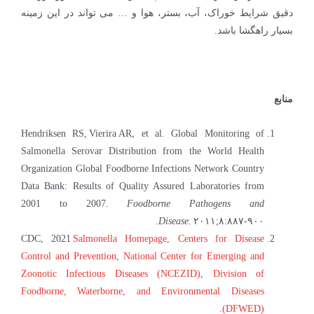
دقیق شرایط خوراک، آب، بستر، هوا و … می تواند در این زمینه
بسیار راهگشا باشد.
منابع
Hendriksen RS, Vierira AR, et al. Global Monitoring of
Salmonella Serovar Distribution from the World Health
Organization Global Foodborne Infections Network Country
Data Bank: Results of Quality Assured Laboratories from
2001 to 2007.
Foodborne Pathogens and
Disease
. ۲۰۱۱;۸:۸۸۷-۹۰۰.
CDC, 2021
Salmonella Homepage,
Centers for Disease
Control and Prevention
,
National Center for Emerging and
Zoonotic Infectious Diseases (NCEZID)
,
Division of
Foodborne, Waterborne, and Environmental Diseases
.
(DFWED)