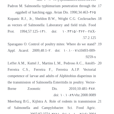
Padron M. Salmonella typhimurium penetration through the
eggshell of hatching eggs. Avian Dis. 1990;34:463–۴۶۵.
Kopanic R.J., Jr., Sheldon B.W., Wright C.G. Cockroaches
as vectors of Salmonella: Laboratory and field trials. Food
Prot. 1994;57:125–۱۳۱. doi: ۱۰.۴۳۱۵/۰۳۶۲-۰۲۸X-
57.2.125.
Sparagano O. Control of poultry mites: Where do we stand?
Appl. Acarol. 2009;48:1–۲. doi: ۱۰.۱۰۰۷/s10493-009-
9259-x.
Leffer A.M., Kuttel J., Martins L.M., Pedroso A.C., Astolfi-
Ferreira C.S., Ferreira F., Ferreira A.J.P. Vectorial
competence of larvae and adults of Alphitobius diaperinus in
the transmission of Salmonella Enteritidis in poultry. Vector-
Borne Zoonotic Dis. 2010;10:481–۴۸۷.
doi: ۱۰.۱۰۸۹/vbz.2008.0089.
Meerburg B.G., Kijlstra A. Role of rodents in transmission
of Salmonella and Campylobacter. Sci. Food Agric.