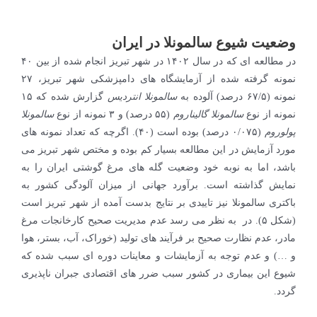
وضعیت شیوع سالمونلا در ایران
در مطالعه ای که در سال ۱۴۰۲ در شهر تبریز انجام شده از بین ۴۰
نمونه گرفته شده از آزمایشگاه های دامپزشکی شهر تبریز، ۲۷
نمونه (۶۷/۵ درصد) آلوده به
سالمونلا انتردیس
گزارش شده که ۱۵
نمونه از نوع
سالمونلا گالیناروم
(۵۵ درصد) و ۳ نمونه از نوع
سالمونلا
پولوروم
(۰/۰۷۵ درصد) بوده است (۴۰). اگرچه که تعداد نمونه های
مورد آزمایش در این مطالعه بسیار کم بوده و مختص شهر تبریز می
باشد، اما به نوبه خود وضعیت گله های مرغ گوشتی ایران را به
نمایش گذاشته است. برآورد جهانی از میزان آلودگی کشور به
باکتری سالمونلا نیز تاییدی بر نتایج بدست آمده از شهر تبریز است
(شکل ۵). در به نظر می رسد عدم مدیریت صحیح کارخانجات مرغ
مادر، عدم نظارت صحیح بر فرآیند های تولید (خوراک، آب، بستر، هوا
و …) و عدم توجه به آزمایشات و معاینات دوره ای سبب شده که
شیوع این بیماری در کشور سبب ضرر های اقتصادی جبران ناپذیری
گردد.