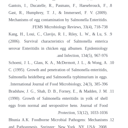
Gantois, I., Ducatelle, R., Pasmans, F., Haesebrouck, F.,
Gast, R., Humphrey, T. J., & Immerseel, F. V. (2009).
Mechanisms of egg contamination by Salmonella Enteritidis.
FEMS Microbiology Reviews, 33(4), 718-738.
Kang, H., Loui, C., Clavijo, R. I., Riley, L. W., & Lu, S.
(2006). Survival characteristics of Salmonella enterica
serovar Enteritidis in chicken egg albumen. Epidemiology
and Infection, 134(5), 967-976.
Schoeni, J. L., Glass, K. A., McDermott, J. L., & Wong, A.
C. (1995). Growth and penetration of Salmonella enteritidis,
Salmonella heidelberg and Salmonella typhimurium in eggs.
International Journal of Food Microbiology, 24(3), 385-396.
Bradshaw, J. G., Shah, D. B., Forney, E., & Madden, J. M.
(1990). Growth of Salmonella enteritidis in yolk of shell
eggs from normal and seropositive hens. Journal of Food
Protection, 53(12), 1033-1036.
Bhunia A.K. Foodborne Microbial Pathogens: Mechanisms
and Pathogenesis. Springer; New York, NY, USA: 2008.