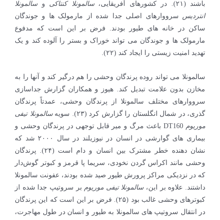
باشند (۲۱). در کشورهای آفریقایی،
سالمونلا کنتاکی
و
سالمونلا
انتردیس
سرووارهای اصلی جدا شده از مارمولک ها و جوندگان
ساکن در خانه های طیور بودند. فرض بر این است که مدفوع
مارمولک ها و جوندگان می تواند خوراک و بستر را آلوده کند و یک
تهدید امنیت زیستی را ایجاد کند (۲۲).
سالمونلا می تواند روده پرندگان وحشی را هم درگیر کند و آنها را به
مخازن بدون علامت تبدیل کند. هیوز و همکاران گزارش جداسازی
سرووارهای مختلف سالمونلا از پرندگان وحشی، عمدتاً پرندگان
گذری، در شمال انگلستان را گزارش کرد (۲۳). سویه
سالمونلا تیفی
موریوم
DT160 باعث مرگ و میر قابل توجهی در پرندگان وحشی و
بیماری های گوارشی در انسان در نیوزیلند در سال ۲۰۰۰ شد که
نشان دهنده خطر مشترک بین انسان و دام است (۲۴). پرندگان
وحشی مانند اکراس گردن نخودی، سریما پا قرمز و کبوتر گوش‌دار
که در نزدیکی مراکز پرورش طیور صید شده بودند، عفونت سالمونلا
داشتند. علاوه بر این،
سالمونلا تیفی موریوم
بر سروتیپ جدا شده از
کبوترهای وحشی غالب بود (۲۵). فرض بر این است که این پرندگان
در انتقال سروتیپ های سالمونلا به طیور و انسان در طول مهاجرت،