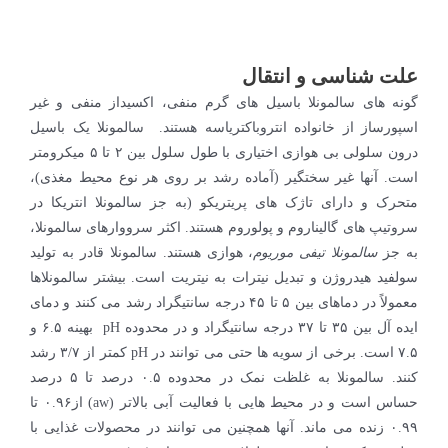
علت شناسی و انتقال
گونه های سالمونلا باسیل های گرم منفی، اکسیداز منفی و غیر
اسپورساز از خانواده انتروباکتریاسه هستند. سالمونلا یک باسیل
درون سلولی بی هوازی اختیاری با طول سلول بین ۲ تا ۵ میکرومتر
است. آنها غیر سختگیر (آماده رشد بر روی هر نوع محیط مغذی)،
متحرک و دارای تاژک های پریتریکو (به جز سالمونلا انتریکا در
سروتیپ های گالیناروم و پولوروم هستند. اکثر سرووارهای سالمونلا،
به جز
سالمونلا تیفی موریوم
، هوازی هستند. سالمونلا قادر به تولید
سولفید هیدروژن و تبدیل نیترات به نیتریت است. بیشتر سالمونلاها
معمولاً در دماهای بین ۵ تا ۴۵ درجه سانتیگراد رشد می کنند و دمای
ایده آل بین ۳۵ تا ۳۷ درجه سانتیگراد و در محدوده pH بهینه ۶.۵ و
۷.۵ است. برخی از سویه ها حتی می توانند در pH کمتر از ۳/۷ رشد
کنند. سالمونلا به غلظت نمک در محدوده ۰.۵ درصد تا ۵ درصد
حساس است و در محیط هایی با فعالیت آبی بالاتر (aw) از۰.۹۶ تا
۰.۹۹ زنده می ماند. آنها همچنین می توانند در محصولات غذایی با