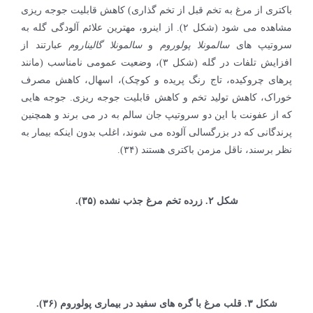
باکتری از مرغ به تخم قبل از تخم گذاری) کاهش قابلیت جوجه ریزی
مشاهده می شود (شکل ۲). از اینرو، مهترین علائم آلودگی گله به
سروتیپ های
سالمونلا پولوروم
و
سالمونلا گالیناروم
عبارتند از
افزایش تلفات در گله (شکل ۳)، وضعیت عمومی نامناسب (مانند
پرهای چروکیده، تاج رنگ پریده و کوچک)، اسهال، کاهش مصرف
خوراک، کاهش تولید تخم و کاهش قابلیت جوجه ریزی. جوجه هایی
که از عفونت با این دو سروتیپ جان سالم به در می برند و همچنین
پرندگانی که در بزرگسالی آلوده می شوند، اغلب بدون اینکه بیمار به
نظر برسند، ناقل مزمن باکتری هستند (۳۴).
شکل ۲. زرده تخم مرغ جذب نشده (۳۵).
شکل ۳. قلب مرغ با گره های سفید در بیماری پولوروم (۳۶).