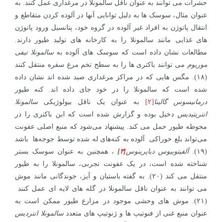
حشرات می توانند به عنوان ناقل سالمونلا در مرغداری عمل کنند. به
عنوان مثال، سوسک ها به دلیل توانایی آنها در آلوده کردن متقاطع و
انتقال پاتوژن به افراد غیر آلوده در گروه خود، پتانسیل ورود پاتوژن
های غذایی مانند سالمونلا را به کارخانه های تولید طیور دارند.
مطالعات نشان داده است که سوسک های آلوده به
سالمونلا تیفی
موریوم
می توانند باکتری ها را به سطح تخم مرغ سفره منتقل کنند
(۱۸). مگس هایی که در مراکز مرغداری صید شده اند نشان داده
شده است که سالمونلا را در خود جای داده اند. کنه طیور
درمانیسوس گالینا
[۲]
به عنوان یک ناقل بیولوژیکی
سالمونلا
انتریتیدیس
دخیل بوده و گزارش شده است که این باکتری را در
محوطه طیور حمل می کند. پیشنهاد می‌شود که منبع اصلی عفونت
می‌تواند بلع خوراکی آلوده به کنه‌های له شده توسط جوجه‌ها باشد
(۱۹).
آلفیتوبیوس دیاپرینوس
[۳]
، همچنین به عنوان سوسک بستر
شناخته شده است، در یک عفونت تجربی، سالمونلا را به طیور
منتقل می کند (۲۰). به گفته باستیان و آیز، جوندگانی مانند موش
می توانند به عنوان ناقل سالمونلا در گله های لایه ای عمل کنند
(۲۱). موش های وحشی موجود در مزارع طیور ممکن است به
عنوان منبع غنی از فنوتیپ ها و ژنوتیپ های متعدد
سالمونلا انتردیس