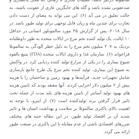
ضدعفونی نشده باشد و گله های جایگزین عاری از عفونت باشند، به
حالت تعلیق در می آید (۶). این می تواند به معنای از دست دادن
تجارت برای چندین ماه و زیان قابل توجهی برای تولید طیور باشد. در
سال ۲۰۱۸، پس از گزارش ۴۵ مورد سالمونلوز انسانی در حداقل
۱۰ ایالت، یک تولید کننده تخم مرغ در ایالات متحده به طور داوطلبانه
نزدیک به ۲۰۷ میلیون تخم مرغ را به دلیل خطر آلودگی به سالمونلا
فراخواند (۶). سازمان غذا و داروی ایالات متحده (FDA) منبع بالقوه
شیوع بیماری را در یکی از مزارع تولید کننده ردیابی کرد. در واکنش
به شیوع این بیماری، تولید کننده تخم مرغ یک طرح جامع بازسازی
شامل تجهیزات جدید، فرآیندها و بهبود زمین و ساختمان را با هزینه
بیش از ۲ میلیون دلار اجرایی کردند. آنها معتقد بودند که تامین هزینه
های بهبود تولید آسانتر از تامین هزینه های بلند مدت از جمله تحت
تاثیر قرار گرفتن برند تولیدکننده است (۷). از اینرو، با توجه به
اهمیت بالای باکتری سالمونلا بر سلامت و بهداشت انسان ها و تاثیر
شدید آن بر اقتصاد تولید طیور، در این مقاله جنبه های مختلف
ضررهای اقتصادی ناشی از عدم مقابله با این باکتری در صنعت طیور
ارائه می گردد.