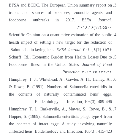
EFSA and ECDC. The European Union summary report on
trends and sources of zoonoses, zoonotic agents and
foodborne outbreaks in 2017.
ESFA Journal
.
۲۰۱۸;۱۶(۱۲):۵۵۰۰.
Scientific Opinion on a quantitative estimation of the public
health impact of setting a new target for the reduction of
Salmonella in laying hens.
EFSA Journal
. ۲۰۱۰;۸(۴):۱۵۴۶.
Scharff, RL. Economic Burden from Health Losses Due to
Foodborne Illness in the United States.
Journal of Food
Protection
. ۲۰۱۲;۷۵:۱۲۳-۳۱.
Humphrey, T. J., Whitehead, A., Gawler, A. H., Henley, A.,
& Rowe, B. (1991). Numbers of Salmonella enteritidis in
the contents of naturally contaminated hens’ eggs.
Epidemiology and Infection, 106(3), 489-496.
Humphrey, T. J., Baskerville, A., Mawer, S., Rowe, B., &
Hopper, S. (1989). Salmonella enteritidis phage type 4 from
the contents of intact eggs: A study involving naturally
infected hens. Epidemiology and Infection, 103(3), 415-423.