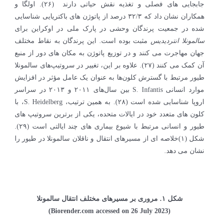
جابجایی های فصلی و تغذیه نقش حیاتی دارند (۲۶). اولگا و
همکاران نشان داد که ۳۲/۳ درصد از پاتوژن های باکتریایی شناسایی
شده در جمعیت پرندگان وحشی در پارک ملی در اوکراین برای
سالمونلا انتردیدیس
مثبت بوده است. این پرندگان به نقاط مختلف
جهان مهاجرت می کنند و در توزیع پاتوژن به مکان های دور از منبع
آن کمک می کنند (۲۷). علاوه بر این، تغییر در سروتیپ‌های سالمونلا
طیور مرتبط با گسترش کلون‌ها به عنوان یک عامل مؤثر در افزایش
موارد انسانی S. Infantis بین سال‌های ۲۰۱۱ و ۲۰۱۳ در سراسر
اروپا شناسایی شده است (۲۸). به همین ترتیب، S. Heidelberg، با
کلون های متعدد خود در ایالات متحده، یکی از برترین سروتیپ های
طیور و انسانی مرتبط با شیوع بیماری های چند ایالتی است (۲۹).
شکل (۱)خلاصه ای از مسیرهای انتقال و ناقلان سالمونلا در طیور را
نشان می دهد.
شکل ۱. مروری بر مسیرهای مختلف انتقال سالمونلا
)
Biorender.com accessed on 26 July 2023
(