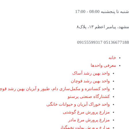
رش
ه
شنبه تا پنجشنبه 08:00 - 17:00
حتوا
مشهد، پیامبر اعظم ۱۳، پلاک۸
05136677188 09155599317
خانه
معرفی واحدها
واحد بهین رشد آساک
واحد بهین رشد قوچان
واحد کنسانتره و مکمل‌سازی دام، طیور و آبزیان بهین رشد قوچ
کشتارگاه صنعتی پرستو
واحد خوراک آبزیان و حیوانات خانگی
مزارع پرورش مرغ گوشتی
مزارع پرورش مرغ مادر
مزارع پرورش پولت تخمگذار