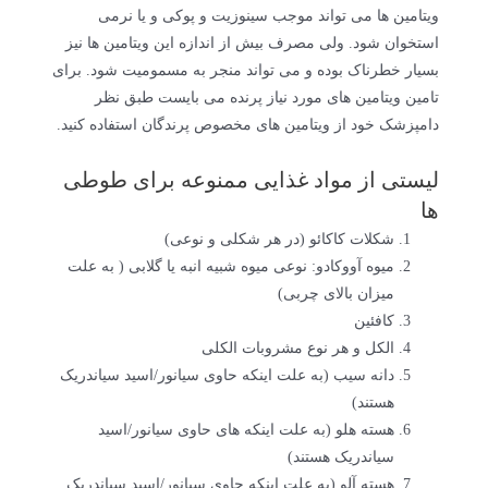
ویتامین ها می تواند موجب سینوزیت و پوکی و یا نرمی
استخوان شود. ولی مصرف بیش از اندازه این ویتامین ها نیز
بسیار خطرناک بوده و می تواند منجر به مسمومیت شود. برای
تامین ویتامین های مورد نیاز پرنده می بایست طبق نظر
دامپزشک خود از ویتامین های مخصوص پرندگان استفاده کنید.
لیستی از مواد غذایی ممنوعه برای طوطی
ها
شکلات کاکائو (در هر شکلی و نوعی)
میوه آووکادو: ‏نوعى میوه شبیه انبه یا گلابى ( به علت
میزان بالای چربی)
کافئین
الکل و هر نوع مشروبات الکلى‏
دانه سیب (به علت اینکه حاوی سیانور/اسید سیاندریک
هستند)
هسته هلو (به علت اینکه های حاوی سیانور/اسید
سیاندریک هستند)
هسته آلو (به علت اینکه حاوی سیانور/اسید سیاندریک