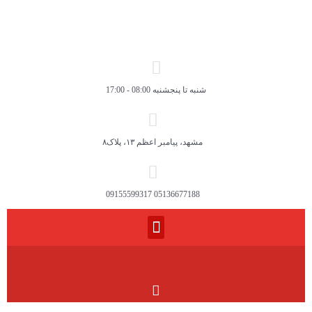
شنبه تا پنجشنبه 08:00 - 17:00
مشهد، پیامبر اعظم ۱۳، پلاک۸
05136677188 09155599317