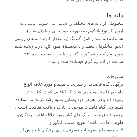
دانه ها
مخلوطی از دانه های مختلف را شامل می شوند، مانند دانه
ارزن (از نوع پانیکوم به صورت خوشه ای و یا دان شده)،
شاهدانه (به مقدار کم)، گلرنگ (به مقدار کم)، دانه های روغنی
(تخم آفتابگردان سفید و یا مخطط)، میوه کاج، ذرت (پخته شده
بدون نمک)، جو نیم کوب، گندم و یا جو خیسانده شده (۲۴
ساعت در آب نیم گرم خیسانده شده باشد).
سبزیجات
برگهای گیاه قاصدک از سبزیجات مفید و مورد علاقه انواع
طوطی ها محسوب می شود (از گیاهانی که در کنار جاده
روییده اند و در معرض دود وسایل نقلیه رشد کرده اند استفاده
نکنید ولی گیاه قاصدک موجود در پارک و باغچه مناسب است)،
چغندر قند (ریشه و برگ های گیاه مورد علاقه اغلب پرندگان و
طوطی ها می باشد)، هویج، سیب، انگور و …
کلیه میوه ها و سبزیجات مصرفی برای پرندگان باید پیش از