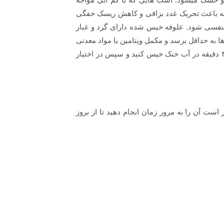
 خشک میشود. اسب هایی که با کم آبی مواجه
وفه باعث تحریک غدد بزاقی و کاهش ریسک خفگی
تنفسی شود. علوفه خیس شده دارای گرد و غبار
ه حداقل برسد و مکمل ویتامین یا مواد معدنی
به جیره ی غذایی اضافه شود چون در هنگام خیس کردن علوفه مواد معدنی شسته میشود. پیشنهاد میشود که علوفه را ۳۰ دقیقه در آب خنک خیس کنید و سپس در اختیار
ست آن را به مرور زمان انجام دهید تا از بروز