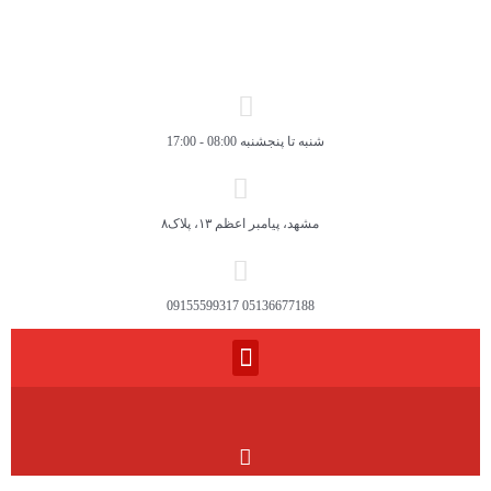
شنبه تا پنجشنبه 08:00 - 17:00
مشهد، پیامبر اعظم ۱۳، پلاک۸
05136677188 09155599317