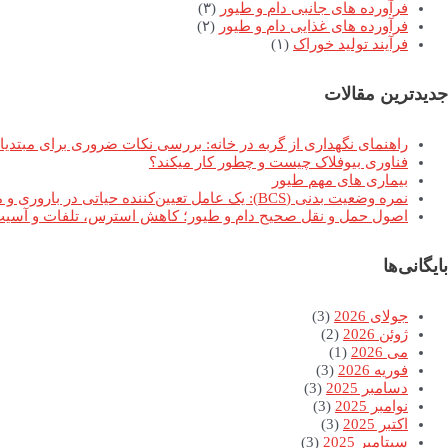
فرآورده های جانبی دام و طیور
(۳)
فرآورده های غذایی دام و طیور
(۲)
فرآیند تولید خوراک
(۱)
جدیدترین مقالات
راهنمای نگهداری از گربه در خانه: بررسی نکات ضروری برای مبتدیا
فناوری بیوفلاک چیست و چطور کار میکند؟
بیماری های مهم طیور
نمره وضعیت بدنی (BCS): یک عامل تعیین‌کننده حیاتی در باروری و موفقیت تولیدمثلی گاوهای شیری
اصول حمل و نقل صحیح دام و طیور؛ کاهش استرس، تلفات و آسیب 
بایگانی‌ها
جولای 2026
(3)
ژوئن 2026
(2)
می 2026
(1)
فوریه 2026
(3)
دسامبر 2025
(3)
نوامبر 2025
(3)
اکتبر 2025
(3)
سپتامبر 2025
(3)