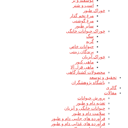
گوسفند و بز
اسب و شتر
خوراک طیور
مرغ تخم گذار
مرغ گوشتی
سایر طیور
خوراک حیوانات خانگی
سگ
گربه
حیوانات خاص
پرندگان زینتی
خوراک آبزیان
ماهی کپور
ماهی قزل آلا
محصولات کشتارگاهی
تحقیق و توسعه
باشگاه پژوهشگران
گالری
مقالات
پرورش حیوانات
تغذیه دام و طیور
حیوانات خانگی و آبزیان
سلامت دام و طیور
فرآورده های جانبی دام و طیور
فرآورده های غذایی دام و طیور