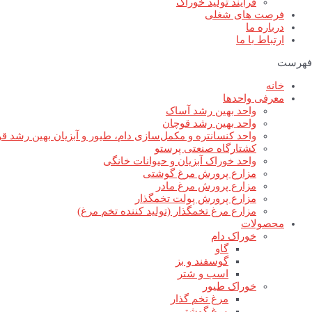
فرآیند تولید خوراک
فرصت های شغلی
درباره ما
ارتباط با ما
فهرست
خانه
معرفی واحدها
واحد بهین رشد آساک
واحد بهین رشد قوچان
واحد کنسانتره و مکمل‌سازی دام، طیور و آبزیان بهین رشد ق
کشتارگاه صنعتی پرستو
واحد خوراک آبزیان و حیوانات خانگی
مزارع پرورش مرغ گوشتی
مزارع پرورش مرغ مادر
مزارع پرورش پولت تخمگذار
مزارع مرغ تخمگذار (تولید کننده تخم مرغ)
محصولات
خوراک دام
گاو
گوسفند و بز
اسب و شتر
خوراک طیور
مرغ تخم گذار
مرغ گوشتی