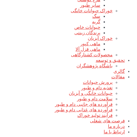
سایر طیور
خوراک حیوانات خانگی
سگ
گربه
حیوانات خاص
پرندگان زینتی
خوراک آبزیان
ماهی کپور
ماهی قزل آلا
محصولات کشتارگاهی
تحقیق و توسعه
باشگاه پژوهشگران
گالری
مقالات
پرورش حیوانات
تغذیه دام و طیور
حیوانات خانگی و آبزیان
سلامت دام و طیور
فرآورده های جانبی دام و طیور
فرآورده های غذایی دام و طیور
فرآیند تولید خوراک
فرصت های شغلی
درباره ما
ارتباط با ما