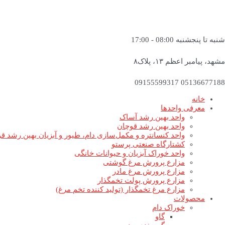
شنبه تا پنجشنبه 08:00 - 17:00
مشهد، پیامبر اعظم ۱۳، پلاک۸
05136677188 09155599317
خانه
معرفی واحدها
واحد بهین رشد آساک
واحد بهین رشد قوچان
واحد کنسانتره و مکمل‌سازی دام، طیور و آبزیان بهین رشد ق
کشتارگاه صنعتی پرستو
واحد خوراک آبزیان و حیوانات خانگی
مزارع پرورش مرغ گوشتی
مزارع پرورش مرغ مادر
مزارع پرورش پولت تخمگذار
مزارع مرغ تخمگذار (تولید کننده تخم مرغ)
محصولات
خوراک دام
گاو