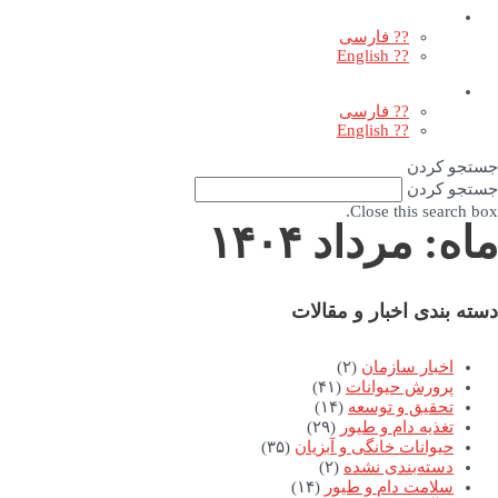
?? فارسی
?? English
?? فارسی
?? English
جستجو کردن
جستجو کردن
Close this search box.
ماه: مرداد ۱۴۰۴
دسته بندی اخبار و مقالات
اخبار سازمان
(۲)
پرورش حیوانات
(۴۱)
تحقیق و توسعه
(۱۴)
تغذیه دام و طیور
(۲۹)
حیوانات خانگی و آبزیان
(۳۵)
دسته‌بندی نشده
(۲)
سلامت دام و طیور
(۱۴)