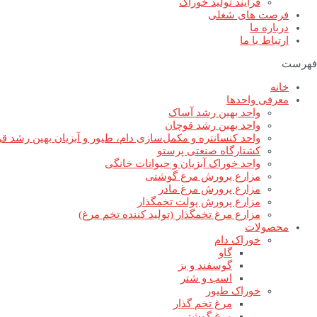
فرآیند تولید خوراک
فرصت های شغلی
درباره ما
ارتباط با ما
فهرست
خانه
معرفی واحدها
واحد بهین رشد آساک
واحد بهین رشد قوچان
واحد کنسانتره و مکمل‌سازی دام، طیور و آبزیان بهین رشد ق
کشتارگاه صنعتی پرستو
واحد خوراک آبزیان و حیوانات خانگی
مزارع پرورش مرغ گوشتی
مزارع پرورش مرغ مادر
مزارع پرورش پولت تخمگذار
مزارع مرغ تخمگذار (تولید کننده تخم مرغ)
محصولات
خوراک دام
گاو
گوسفند و بز
اسب و شتر
خوراک طیور
مرغ تخم گذار
مرغ گوشتی