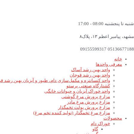
شنبه تا پنجشنبه 08:00 - 17:00
مشهد، پیامبر اعظم ۱۳، پلاک۸
05136677188 09155599317
خانه
معرفی واحدها
واحد بهین رشد آساک
واحد بهین رشد قوچان
واحد کنسانتره و مکمل‌سازی دام، طیور و آبزیان بهین رشد ق
کشتارگاه صنعتی پرستو
واحد خوراک آبزیان و حیوانات خانگی
مزارع پرورش مرغ گوشتی
مزارع پرورش مرغ مادر
مزارع پرورش پولت تخمگذار
مزارع مرغ تخمگذار (تولید کننده تخم مرغ)
محصولات
خوراک دام
گاو