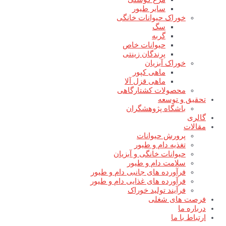
سایر طیور
خوراک حیوانات خانگی
سگ
گربه
حیوانات خاص
پرندگان زینتی
خوراک آبزیان
ماهی کپور
ماهی قزل آلا
محصولات کشتارگاهی
تحقیق و توسعه
باشگاه پژوهشگران
گالری
مقالات
پرورش حیوانات
تغذیه دام و طیور
حیوانات خانگی و آبزیان
سلامت دام و طیور
فرآورده های جانبی دام و طیور
فرآورده های غذایی دام و طیور
فرآیند تولید خوراک
فرصت های شغلی
درباره ما
ارتباط با ما