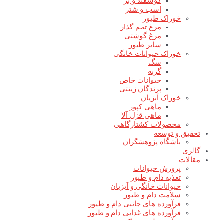
گوسفند و بز
اسب و شتر
خوراک طیور
مرغ تخم گذار
مرغ گوشتی
سایر طیور
خوراک حیوانات خانگی
سگ
گربه
حیوانات خاص
پرندگان زینتی
خوراک آبزیان
ماهی کپور
ماهی قزل آلا
محصولات کشتارگاهی
تحقیق و توسعه
باشگاه پژوهشگران
گالری
مقالات
پرورش حیوانات
تغذیه دام و طیور
حیوانات خانگی و آبزیان
سلامت دام و طیور
فرآورده های جانبی دام و طیور
فرآورده های غذایی دام و طیور