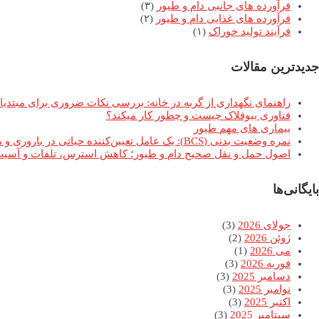
فرآورده های جانبی دام و طیور
(۳)
فرآورده های غذایی دام و طیور
(۲)
فرآیند تولید خوراک
(۱)
جدیدترین مقالات
راهنمای نگهداری از گربه در خانه: بررسی نکات ضروری برای مبتدیا
فناوری بیوفلاک چیست و چطور کار میکند؟
بیماری های مهم طیور
نمره وضعیت بدنی (BCS): یک عامل تعیین‌کننده حیاتی در باروری و موفقیت تولیدمثلی گاوهای شیری
اصول حمل و نقل صحیح دام و طیور؛ کاهش استرس، تلفات و آسیب 
بایگانی‌ها
جولای 2026
(3)
ژوئن 2026
(2)
می 2026
(1)
فوریه 2026
(3)
دسامبر 2025
(3)
نوامبر 2025
(3)
اکتبر 2025
(3)
سپتامبر 2025
(3)