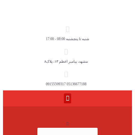
شنبه تا پنجشنبه 08:00 - 17:00
مشهد، پیامبر اعظم ۱۳، پلاک۸
05136677188 09155599317