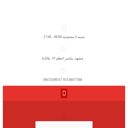
شنبه تا پنجشنبه 08:00 - 17:00
مشهد، پیامبر اعظم ۱۳، پلاک۸
05136677188 09155599317