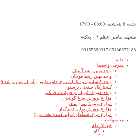
شنبه تا پنجشنبه 08:00 - 17:00
مشهد، پیامبر اعظم ۱۳، پلاک۸
05136677188 09155599317
خانه
معرفی واحدها
واحد بهین رشد آساک
واحد بهین رشد قوچان
واحد کنسانتره و مکمل‌سازی دام، طیور و آبزیان بهین رشد ق
کشتارگاه صنعتی پرستو
واحد خوراک آبزیان و حیوانات خانگی
مزارع پرورش مرغ گوشتی
مزارع پرورش مرغ مادر
مزارع پرورش پولت تخمگذار
مزارع مرغ تخمگذار (تولید کننده تخم مرغ)
محصولات
خوراک دام
گاو