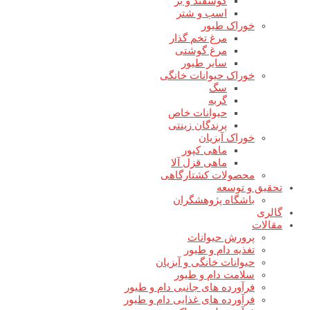
گوسفند و بز
اسب و شتر
خوراک طیور
مرغ تخم گذار
مرغ گوشتی
سایر طیور
خوراک حیوانات خانگی
سگ
گربه
حیوانات خاص
پرندگان زینتی
خوراک آبزیان
ماهی کپور
ماهی قزل آلا
محصولات کشتارگاهی
تحقیق و توسعه
باشگاه پژوهشگران
گالری
مقالات
پرورش حیوانات
تغذیه دام و طیور
حیوانات خانگی و آبزیان
سلامت دام و طیور
فرآورده های جانبی دام و طیور
فرآورده های غذایی دام و طیور