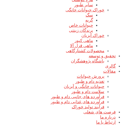
سایر طیور
خوراک حیوانات خانگی
سگ
گربه
حیوانات خاص
پرندگان زینتی
خوراک آبزیان
ماهی کپور
ماهی قزل آلا
محصولات کشتارگاهی
تحقیق و توسعه
باشگاه پژوهشگران
گالری
مقالات
پرورش حیوانات
تغذیه دام و طیور
حیوانات خانگی و آبزیان
سلامت دام و طیور
فرآورده های جانبی دام و طیور
فرآورده های غذایی دام و طیور
فرآیند تولید خوراک
فرصت های شغلی
درباره ما
ارتباط با ما