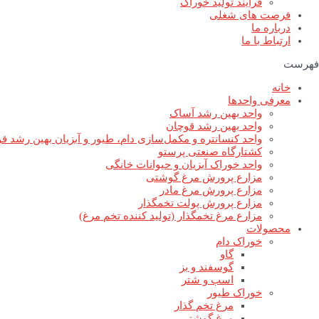
فرآیند تولید خوراک
فرصت های شغلی
درباره ما
ارتباط با ما
فهرست
خانه
معرفی واحدها
واحد بهین رشد آساک
واحد بهین رشد قوچان
واحد کنسانتره و مکمل‌سازی دام، طیور و آبزیان بهین رشد ق
کشتارگاه صنعتی پرستو
واحد خوراک آبزیان و حیوانات خانگی
مزارع پرورش مرغ گوشتی
مزارع پرورش مرغ مادر
مزارع پرورش پولت تخمگذار
مزارع مرغ تخمگذار (تولید کننده تخم مرغ)
محصولات
خوراک دام
گاو
گوسفند و بز
اسب و شتر
خوراک طیور
مرغ تخم گذار
مرغ گوشتی