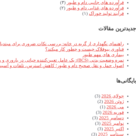
فرآورده های جانبی دام و طیور
(۳)
فرآورده های غذایی دام و طیور
(۲)
فرآیند تولید خوراک
(۱)
جدیدترین مقالات
راهنمای نگهداری از گربه در خانه: بررسی نکات ضروری برای مبتدیا
فناوری بیوفلاک چیست و چطور کار میکند؟
بیماری های مهم طیور
نمره وضعیت بدنی (BCS): یک عامل تعیین‌کننده حیاتی در باروری و موفقیت تولیدمثلی گاوهای شیری
اصول حمل و نقل صحیح دام و طیور؛ کاهش استرس، تلفات و آسیب 
بایگانی‌ها
جولای 2026
(3)
ژوئن 2026
(2)
می 2026
(1)
فوریه 2026
(3)
دسامبر 2025
(3)
نوامبر 2025
(3)
اکتبر 2025
(3)
سپتامبر 2025
(3)