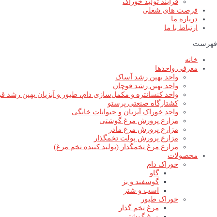
فرآیند تولید خوراک
فرصت های شغلی
درباره ما
ارتباط با ما
فهرست
خانه
معرفی واحدها
واحد بهین رشد آساک
واحد بهین رشد قوچان
واحد کنسانتره و مکمل‌سازی دام، طیور و آبزیان بهین رشد ق
کشتارگاه صنعتی پرستو
واحد خوراک آبزیان و حیوانات خانگی
مزارع پرورش مرغ گوشتی
مزارع پرورش مرغ مادر
مزارع پرورش پولت تخمگذار
مزارع مرغ تخمگذار (تولید کننده تخم مرغ)
محصولات
خوراک دام
گاو
گوسفند و بز
اسب و شتر
خوراک طیور
مرغ تخم گذار
مرغ گوشتی