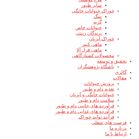
سایر طیور
خوراک حیوانات خانگی
سگ
گربه
حیوانات خاص
پرندگان زینتی
خوراک آبزیان
ماهی کپور
ماهی قزل آلا
محصولات کشتارگاهی
تحقیق و توسعه
باشگاه پژوهشگران
گالری
مقالات
پرورش حیوانات
تغذیه دام و طیور
حیوانات خانگی و آبزیان
سلامت دام و طیور
فرآورده های جانبی دام و طیور
فرآورده های غذایی دام و طیور
فرآیند تولید خوراک
فرصت های شغلی
درباره ما
ارتباط با ما