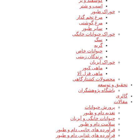
گوسفند و بز
اسب و شتر
خوراک طیور
مرغ تخم گذار
مرغ گوشتی
سایر طیور
خوراک حیوانات خانگی
سگ
گربه
حیوانات خاص
پرندگان زینتی
خوراک آبزیان
ماهی کپور
ماهی قزل آلا
محصولات کشتارگاهی
تحقیق و توسعه
باشگاه پژوهشگران
گالری
مقالات
پرورش حیوانات
تغذیه دام و طیور
حیوانات خانگی و آبزیان
سلامت دام و طیور
فرآورده های جانبی دام و طیور
فرآورده های غذایی دام و طیور