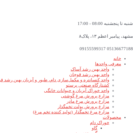
شنبه تا پنجشنبه 08:00 - 17:00
مشهد، پیامبر اعظم ۱۳، پلاک۸
05136677188 09155599317
خانه
معرفی واحدها
واحد بهین رشد آساک
واحد بهین رشد قوچان
واحد کنسانتره و مکمل‌سازی دام، طیور و آبزیان بهین رشد ق
کشتارگاه صنعتی پرستو
واحد خوراک آبزیان و حیوانات خانگی
مزارع پرورش مرغ گوشتی
مزارع پرورش مرغ مادر
مزارع پرورش پولت تخمگذار
مزارع مرغ تخمگذار (تولید کننده تخم مرغ)
محصولات
خوراک دام
گاو