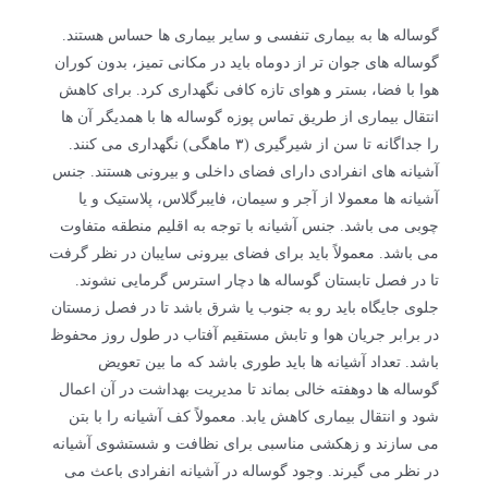
گوساله ها به بیماری تنفسی و سایر بیماری ها حساس هستند.
گوساله های جوان تر از دوماه باید در مکانی تمیز، بدون کوران
هوا با فضا، بستر و هوای تازه کافی نگهداری کرد. برای کاهش
انتقال بیماری از طریق تماس پوزه گوساله ها با همدیگر آن ها
را جداگانه تا سن از شیرگیری (۳ ماهگی) نگهداری می کنند.
آشیانه های انفرادی دارای فضای داخلی و بیرونی هستند. جنس
آشیانه ها معمولا از آجر و سیمان، فایبرگلاس، پلاستیک و یا
چوبی می باشد. جنس آشیانه با توجه به اقلیم منطقه متفاوت
می باشد. معمولاً باید برای فضای بیرونی سایبان در نظر گرفت
تا در فصل تابستان گوساله ها دچار استرس گرمایی نشوند.
جلوی جایگاه باید رو به جنوب یا شرق باشد تا در فصل زمستان
در برابر جریان هوا و تابش مستقیم آفتاب در طول روز محفوظ
باشد. تعداد آشیانه ها باید طوری باشد که ما بین تعویض
گوساله ها دوهفته خالی بماند تا مدیریت بهداشت در آن اعمال
شود و انتقال بیماری کاهش یابد. معمولاً کف آشیانه را با بتن
می سازند و زهکشی مناسبی برای نظافت و شستشوی آشیانه
در نظر می گیرند. وجود گوساله در آشیانه انفرادی باعث می