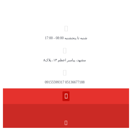
شنبه تا پنجشنبه 08:00 - 17:00
مشهد، پیامبر اعظم ۱۳، پلاک۸
05136677188 09155599317