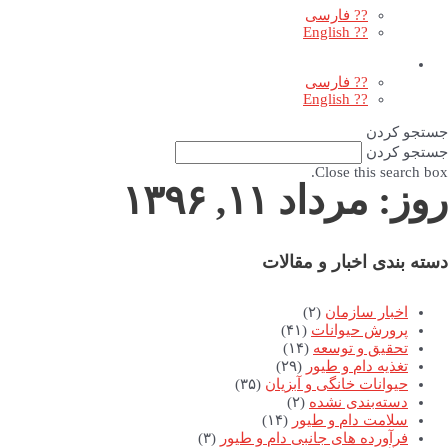
?? فارسی
?? English
?? فارسی
?? English
جستجو کردن
جستجو کردن
Close this search box.
روز: مرداد ۱۱, ۱۳۹۶
دسته بندی اخبار و مقالات
اخبار سازمان
(۲)
پرورش حیوانات
(۴۱)
تحقیق و توسعه
(۱۴)
تغذیه دام و طیور
(۲۹)
حیوانات خانگی و آبزیان
(۳۵)
دسته‌بندی نشده
(۲)
سلامت دام و طیور
(۱۴)
فرآورده های جانبی دام و طیور
(۳)