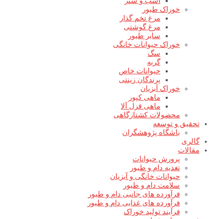
اسب و شتر
خوراک طیور
مرغ تخم گذار
مرغ گوشتی
سایر طیور
خوراک حیوانات خانگی
سگ
گربه
حیوانات خاص
پرندگان زینتی
خوراک آبزیان
ماهی کپور
ماهی قزل آلا
محصولات کشتارگاهی
تحقیق و توسعه
باشگاه پژوهشگران
گالری
مقالات
پرورش حیوانات
تغذیه دام و طیور
حیوانات خانگی و آبزیان
سلامت دام و طیور
فرآورده های جانبی دام و طیور
فرآورده های غذایی دام و طیور
فرآیند تولید خوراک