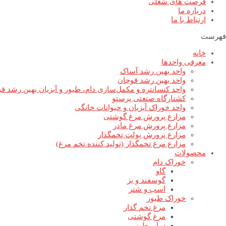
فرصت های شغلی
درباره ما
ارتباط با ما
فهرست
خانه
معرفی واحدها
واحد بهین رشد آساک
واحد بهین رشد قوچان
واحد کنسانتره و مکمل‌سازی دام، طیور و آبزیان بهین رشد ق
کشتارگاه صنعتی پرستو
واحد خوراک آبزیان و حیوانات خانگی
مزارع پرورش مرغ گوشتی
مزارع پرورش مرغ مادر
مزارع پرورش پولت تخمگذار
مزارع مرغ تخمگذار (تولید کننده تخم مرغ)
محصولات
خوراک دام
گاو
گوسفند و بز
اسب و شتر
خوراک طیور
مرغ تخم گذار
مرغ گوشتی
سایر طیور