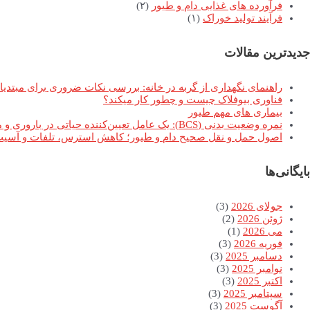
فرآورده های غذایی دام و طیور
(۲)
فرآیند تولید خوراک
(۱)
جدیدترین مقالات
راهنمای نگهداری از گربه در خانه: بررسی نکات ضروری برای مبتدیا
فناوری بیوفلاک چیست و چطور کار میکند؟
بیماری های مهم طیور
نمره وضعیت بدنی (BCS): یک عامل تعیین‌کننده حیاتی در باروری و موفقیت تولیدمثلی گاوهای شیری
اصول حمل و نقل صحیح دام و طیور؛ کاهش استرس، تلفات و آسیب 
بایگانی‌ها
جولای 2026
(3)
ژوئن 2026
(2)
می 2026
(1)
فوریه 2026
(3)
دسامبر 2025
(3)
نوامبر 2025
(3)
اکتبر 2025
(3)
سپتامبر 2025
(3)
آگوست 2025
(3)