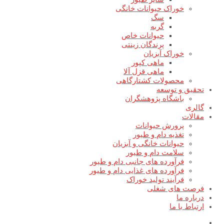
خوراک حیوانات خانگی
سگ
گربه
حیوانات خاص
پرندگان زینتی
خوراک آبزیان
ماهی کپور
ماهی قزل آلا
محصولات کشتارگاهی
تحقیق و توسعه
باشگاه پژوهشگران
گالری
مقالات
پرورش حیوانات
تغذیه دام و طیور
حیوانات خانگی و آبزیان
سلامت دام و طیور
فرآورده های جانبی دام و طیور
فرآورده های غذایی دام و طیور
فرآیند تولید خوراک
فرصت های شغلی
درباره ما
ارتباط با ما