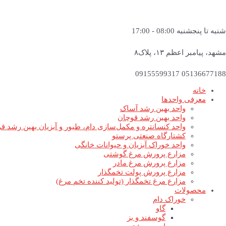
شنبه تا پنجشنبه 08:00 - 17:00
مشهد، پیامبر اعظم ۱۳، پلاک۸
05136677188 09155599317
خانه
معرفی واحدها
واحد بهین رشد آساک
واحد بهین رشد قوچان
واحد کنسانتره و مکمل‌سازی دام، طیور و آبزیان بهین رشد ق
کشتارگاه صنعتی پرستو
واحد خوراک آبزیان و حیوانات خانگی
مزارع پرورش مرغ گوشتی
مزارع پرورش مرغ مادر
مزارع پرورش پولت تخمگذار
مزارع مرغ تخمگذار (تولید کننده تخم مرغ)
محصولات
خوراک دام
گاو
گوسفند و بز