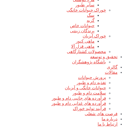
سایر طیور
خوراک حیوانات خانگی
سگ
گربه
حیوانات خاص
پرندگان زینتی
خوراک آبزیان
ماهی کپور
ماهی قزل آلا
محصولات کشتارگاهی
تحقیق و توسعه
باشگاه پژوهشگران
گالری
مقالات
پرورش حیوانات
تغذیه دام و طیور
حیوانات خانگی و آبزیان
سلامت دام و طیور
فرآورده های جانبی دام و طیور
فرآورده های غذایی دام و طیور
فرآیند تولید خوراک
فرصت های شغلی
درباره ما
ارتباط با ما