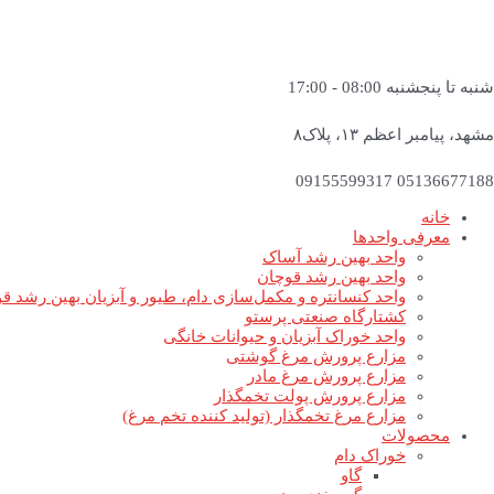
شنبه تا پنجشنبه 08:00 - 17:00
مشهد، پیامبر اعظم ۱۳، پلاک۸
05136677188 09155599317
خانه
معرفی واحدها
واحد بهین رشد آساک
واحد بهین رشد قوچان
واحد کنسانتره و مکمل‌سازی دام، طیور و آبزیان بهین رشد ق
کشتارگاه صنعتی پرستو
واحد خوراک آبزیان و حیوانات خانگی
مزارع پرورش مرغ گوشتی
مزارع پرورش مرغ مادر
مزارع پرورش پولت تخمگذار
مزارع مرغ تخمگذار (تولید کننده تخم مرغ)
محصولات
خوراک دام
گاو