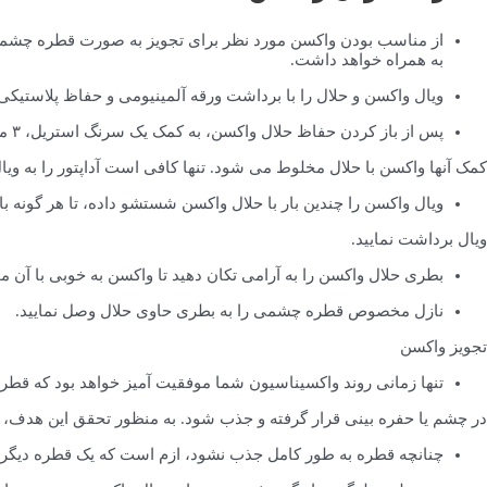
از مناسب بودن واکسن مورد نظر برای تجویز به صورت قطره چشمی 
به همراه خواهد داشت.
ویال واکسن و حلال را با برداشت ورقه آلمینیومی و حفاظ پلاستیکی آن باز کنید. 
پس از باز کردن حفاظ حلال واکسن، به کمک یک سرنگ استریل، ٣ میلی متر از آن را برداشت و داخل ویال واکسن تزریق نمایید. برخی واکسن ها خود آداپتور های مخصوصی دارند که به
کمک آنها واکسن با حلال مخلوط می شود. تنها کافی است آداپتور را به ویا
ویال واکسن را چندین بار با حلال واکسن شستشو داده، تا هر گونه با
ویال برداشت نمایید.
بطری حلال واکسن را به آرامی تکان دهید تا واکسن به خوبی با آن م
نازل مخصوص قطره چشمی را به بطری حاوی حلال وصل نمایید.
تجویز واکسن
تنها زمانی روند واکسیناسیون شما موفقیت آمیز خواهد بود که قطره (۰.۳ میلی متری) به در
در چشم یا حفره بینی قرار گرفته و جذب شود. به منظور تحقق این هدف، ازم 
چنانچه قطره به طور کامل جذب نشود، ازم است که یک قطره دیگر تج