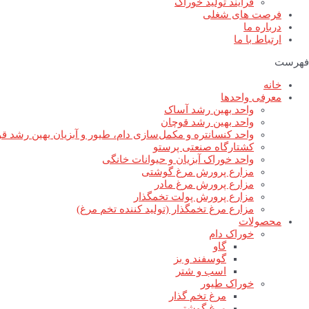
فرآیند تولید خوراک
فرصت های شغلی
درباره ما
ارتباط با ما
فهرست
خانه
معرفی واحدها
واحد بهین رشد آساک
واحد بهین رشد قوچان
واحد کنسانتره و مکمل‌سازی دام، طیور و آبزیان بهین رشد ق
کشتارگاه صنعتی پرستو
واحد خوراک آبزیان و حیوانات خانگی
مزارع پرورش مرغ گوشتی
مزارع پرورش مرغ مادر
مزارع پرورش پولت تخمگذار
مزارع مرغ تخمگذار (تولید کننده تخم مرغ)
محصولات
خوراک دام
گاو
گوسفند و بز
اسب و شتر
خوراک طیور
مرغ تخم گذار
مرغ گوشتی